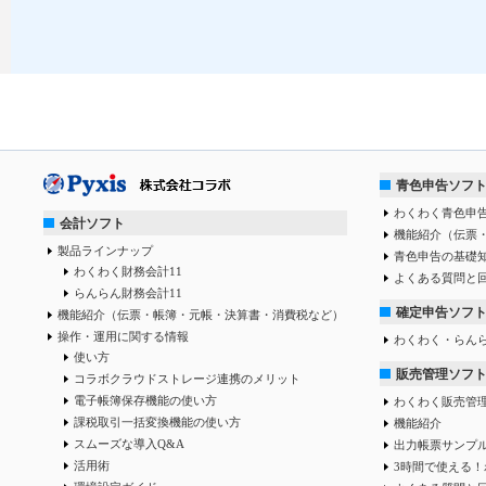
青色申告ソフ
わくわく青色申告
会計ソフト
機能紹介（伝票
製品ラインナップ
青色申告の基礎
わくわく財務会計11
よくある質問と
らんらん財務会計11
確定申告ソフ
機能紹介（伝票・帳簿・元帳・決算書・消費税など）
操作・運用に関する情報
わくわく・らん
使い方
販売管理ソフ
コラボクラウドストレージ連携のメリット
電子帳簿保存機能の使い方
わくわく販売管
課税取引一括変換機能の使い方
機能紹介
スムーズな導入Q&A
出力帳票サンプ
活用術
3時間で使える！