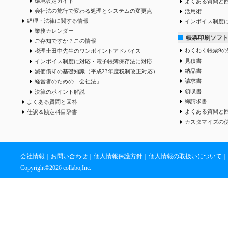
環境設定ガイド
よくある質問と
会社法の施行で変わる処理とシステムの変更点
活用術
経理・法律に関する情報
インボイス制度
業務カレンダー
帳票印刷ソフ
ご存知ですか？この情報
わくわく帳票9の
税理士田中先生のワンポイントアドバイス
見積書
インボイス制度に対応・電子帳簿保存法に対応
納品書
減価償却の基礎知識（平成23年度税制改正対応）
請求書
経営者のための「会社法」
領収書
決算のポイント解説
締請求書
よくある質問と回答
よくある質問と
仕訳＆勘定科目辞書
カスタマイズの
会社情報
｜
お問い合わせ
｜
個人情報保護方針
｜
個人情報の取扱いについて
｜
Copyright©
2026 collabo,Inc.