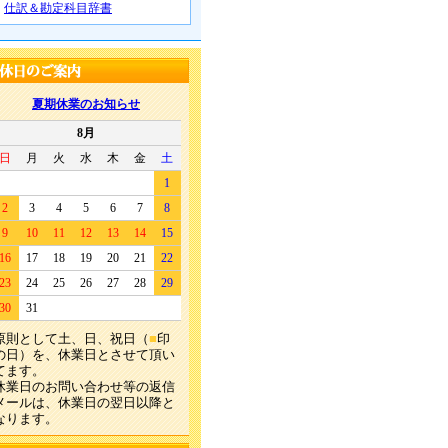
仕訳＆勘定科目辞書
夏期休業のお知らせ
8月
日
月
火
水
木
金
土
1
2
3
4
5
6
7
8
9
10
11
12
13
14
15
16
17
18
19
20
21
22
23
24
25
26
27
28
29
30
31
原則として土、日、祝日（
■
印
の日）を、休業日とさせて頂い
てます。
休業日のお問い合わせ等の返信
メールは、休業日の翌日以降と
なります。