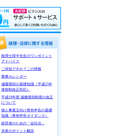
税理士田中先生のワンポイント
アドバイス
ご存知ですか？この情報
業務カレンダー
減価償却の基礎知識（平成23年
度税制改正対応）
平成19年度 減価償却制度の改正
について
個人事業主向け青色申告の基礎
知識（青色申告ガイダンス）
経営者のための「会社法」
決算のポイント解説