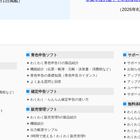
8月1日掲載）
（2026年
青色申告ソフト
サポー
わくわく青色申告11の製品紹介
サポー
機能紹介（伝票・帳簿・元帳・決算書・消費税など）
お知ら
青色申告の基礎知識（青色申告ガイダンス）
アップ
よくある質問と回答
アップ
ユーザ
確定申告ソフト
費税など）
サポー
わくわく・らんらん確定申告の使い方
無料体
販売管理ソフト
ト
わくわく
わくわく販売管理9の製品紹介
らんらん
機能紹介
わくわく
出力帳票サンプル
わくわ
3時間で使える！わくわく販売管理9
わくわ