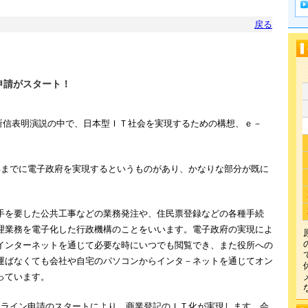
戻る
記申請がスタート！
相は所信表明演説の中で、日本型ＩＴ社会を実現するための構想、ｅ－
003年までに電子政府を実現するというものがあり、かなりな部分が既に
手を要した公共工事などの業務発注や、住民票登録などの各種手続
理業務を電子化した行政機構のことをいいます。電子政府の実現によ
インターネットを通じて必要な時にいつでも閲覧でき、また役所への
運ばなくても会社や自宅のパソコンからインタ－ネットを通じてオン
っています。
ンライン申請のスタートにより、商業登記のＩＴ化が実現します。会