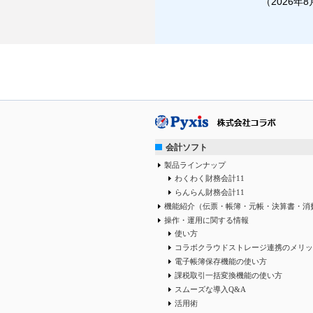
（2026年
会計ソフト
製品ラインナップ
わくわく財務会計11
らんらん財務会計11
機能紹介（伝票・帳簿・元帳・決算書・消
操作・運用に関する情報
使い方
コラボクラウドストレージ連携のメリッ
電子帳簿保存機能の使い方
課税取引一括変換機能の使い方
スムーズな導入Q&A
活用術