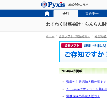
株式会社コラボ
会計
青色申告
わくわく財務会計・らんらん財
ホーム
会計ソフト（製品紹介）
経理実務
2004年4月掲載
資産から電話加入権が消える
ｅ－Japanでオンライン登
労働保険の手続き近づく