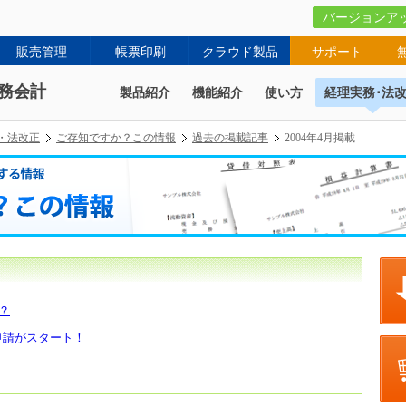
バージョンア
販売管理
帳票印刷
クラウド製品
サポート
務会計
製品紹介
機能紹介
使い方
経理実務･法
・法改正
ご存知ですか？この情報
過去の掲載記事
2004年4月掲載
？
記申請がスタート！