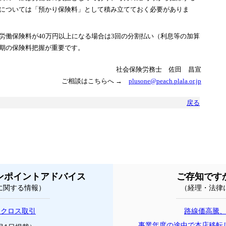
については「預かり保険料」として積み立てておく必要がありま
労働保険料が40万円以上になる場合は3回の分割払い（利息等の加算
期の保険料把握が重要です。
社会保険労務士 佐田 昌宣
ご相談はこちらへ →
plusone@peach.plala.or.jp
戻る
ンポイントアドバイス
ご存知です
に関する情報）
（経理・法律
とクロス取引
路線価高騰
事業年度の途中で本店移転