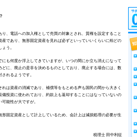
？
あり、電話への加入権として売買の対象とされ、質権を設定すること
資産であり、無形固定資産を見れば必ずといっていいくらいに殆どの
しょう。
でにも何度か浮上してきていますが、いつの間にか立ち消えになって
めどに、廃止の是非を決めるものとしており、廃止する場合には、数
討されるようです。
それは資産の消滅であり、補償等をもとめる声も国民の間から大きく
設備投資に使われており、約款上も返却することにはなっていないの
い可能性が大ですが。
無形固定資産として計上しているため、会計上は減損処理の必要が生
税理士 田中利征