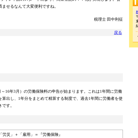
済ませるなんて大変便利ですね。
〒
税理士 田中利征
戻る
4月～16年3月）の労働保険料の申告が始まります。これは1年間に労働
を算出し、1年分をまとめて精算する制度で、過去1年間に労働者を使
きです。
「労災」＋「雇用」＝『労働保険』