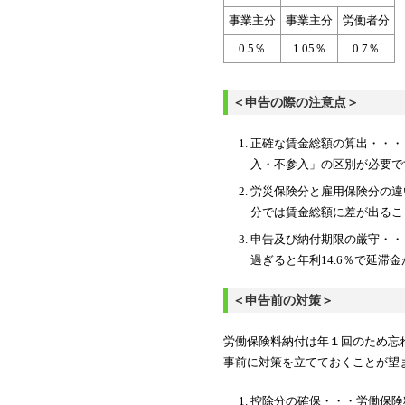
事業主分
事業主分
労働者分
0.5％
1.05％
0.7％
＜申告の際の注意点＞
正確な賃金総額の算出・・・
入・不参入」の区別が必要で
労災保険分と雇用保険分の違
分では賃金総額に差が出るこ
申告及び納付期限の厳守・・
過ぎると年利14.6％で延滞
＜申告前の対策＞
労働保険料納付は年１回のため忘
事前に対策を立てておくことが望
控除分の確保・・・労働保険