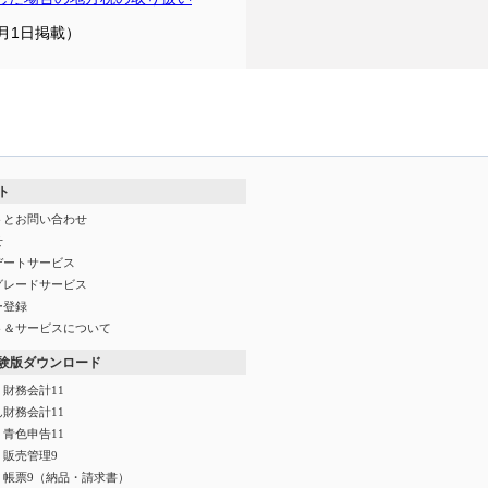
8月1日掲載）
ト
トとお問い合わせ
せ
デートサービス
グレードサービス
ー登録
ト＆サービスについて
験版ダウンロード
財務会計11
財務会計11
青色申告11
く販売管理9
く帳票9（納品・請求書）