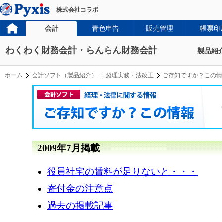
株式会社コラボ
会計
青色申告
販売管理
帳票印
わくわく財務会計・らんらん財務会計
製品紹
ホーム
会計ソフト（製品紹介）
経理実務・法改正
ご存知ですか？この情
2009年7月掲載
役員社宅の賃料が足りないと・・・
寄付金の注意点
過去の掲載記事