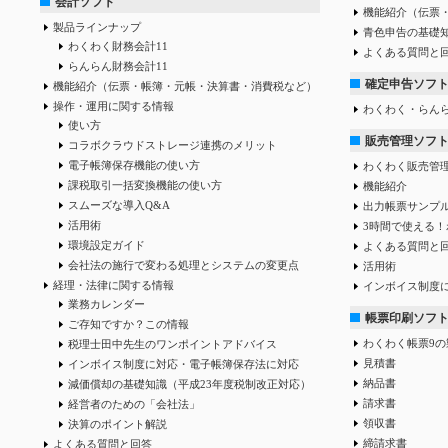
会計ソフト
機能紹介（伝票
製品ラインナップ
青色申告の基礎
わくわく財務会計11
よくある質問と
らんらん財務会計11
確定申告ソフ
機能紹介（伝票・帳簿・元帳・決算書・消費税など）
操作・運用に関する情報
わくわく・らん
使い方
販売管理ソフ
コラボクラウドストレージ連携のメリット
電子帳簿保存機能の使い方
わくわく販売管
課税取引一括変換機能の使い方
機能紹介
スムーズな導入Q&A
出力帳票サンプ
活用術
3時間で使える！
環境設定ガイド
よくある質問と
会社法の施行で変わる処理とシステムの変更点
活用術
経理・法律に関する情報
インボイス制度
業務カレンダー
帳票印刷ソフ
ご存知ですか？この情報
わくわく帳票9の
税理士田中先生のワンポイントアドバイス
見積書
インボイス制度に対応・電子帳簿保存法に対応
納品書
減価償却の基礎知識（平成23年度税制改正対応）
請求書
経営者のための「会社法」
領収書
決算のポイント解説
締請求書
よくある質問と回答