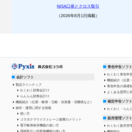
NISA口座とクロス取引
（2026年8月1日掲載）
青色申告ソフ
わくわく青色申告
会計ソフト
機能紹介（伝票
製品ラインナップ
青色申告の基礎
わくわく財務会計11
よくある質問と
らんらん財務会計11
確定申告ソフ
機能紹介（伝票・帳簿・元帳・決算書・消費税など）
操作・運用に関する情報
わくわく・らん
使い方
販売管理ソフ
コラボクラウドストレージ連携のメリット
電子帳簿保存機能の使い方
わくわく販売管
課税取引一括変換機能の使い方
機能紹介