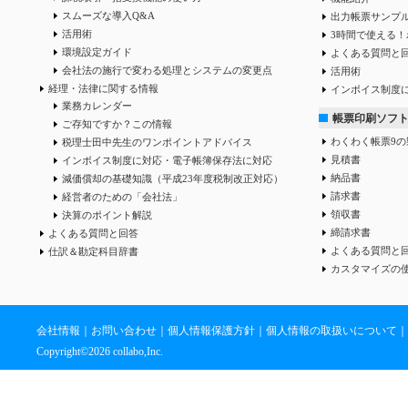
スムーズな導入Q&A
出力帳票サンプ
活用術
3時間で使える！
環境設定ガイド
よくある質問と
会社法の施行で変わる処理とシステムの変更点
活用術
経理・法律に関する情報
インボイス制度
業務カレンダー
帳票印刷ソフ
ご存知ですか？この情報
わくわく帳票9の
税理士田中先生のワンポイントアドバイス
見積書
インボイス制度に対応・電子帳簿保存法に対応
納品書
減価償却の基礎知識（平成23年度税制改正対応）
請求書
経営者のための「会社法」
領収書
決算のポイント解説
締請求書
よくある質問と回答
よくある質問と
仕訳＆勘定科目辞書
カスタマイズの
会社情報
｜
お問い合わせ
｜
個人情報保護方針
｜
個人情報の取扱いについて
｜
Copyright©
2026 collabo,Inc.