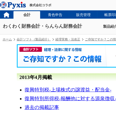
株式会社コラボ
会計
青色申告
販売管理
帳票印
わくわく財務会計・らんらん財務会計
製品紹
ホーム
会計ソフト（製品紹介）
経理実務・法改正
ご存知ですか？この情
2013年4月掲載
復興特別税-上場株式の譲渡益・配当金-
復興特別所得税-報酬他に対する源泉徴収
過去の掲載記事