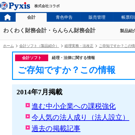
株式会社コラボ
会計
青色申告
販売管理
帳票印
わくわく財務会計・らんらん財務会計
製品紹
ホーム
会計ソフト（製品紹介）
経理実務・法改正
ご存知ですか？この情
会計ソフト
経理・法律に関する情報
ご存知ですか？この情報
2014年7月掲載
進む中小企業への課税強化
今人気の法人成り（法人設立）
過去の掲載記事