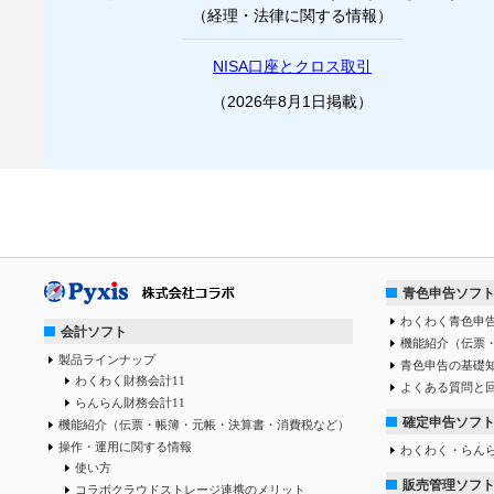
（経理・法律に関する情報）
NISA口座とクロス取引
（2026年8月1日掲載）
青色申告ソフ
わくわく青色申告
会計ソフト
機能紹介（伝票
製品ラインナップ
青色申告の基礎
わくわく財務会計11
よくある質問と
らんらん財務会計11
確定申告ソフ
機能紹介（伝票・帳簿・元帳・決算書・消費税など）
操作・運用に関する情報
わくわく・らん
使い方
販売管理ソフ
コラボクラウドストレージ連携のメリット