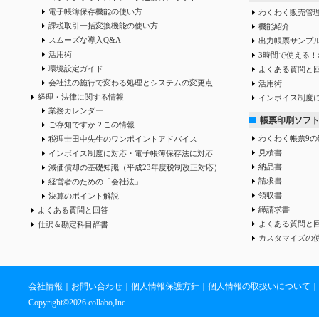
電子帳簿保存機能の使い方
わくわく販売管
課税取引一括変換機能の使い方
機能紹介
スムーズな導入Q&A
出力帳票サンプ
活用術
3時間で使える！
環境設定ガイド
よくある質問と
会社法の施行で変わる処理とシステムの変更点
活用術
経理・法律に関する情報
インボイス制度
業務カレンダー
帳票印刷ソフ
ご存知ですか？この情報
わくわく帳票9の
税理士田中先生のワンポイントアドバイス
見積書
インボイス制度に対応・電子帳簿保存法に対応
納品書
減価償却の基礎知識（平成23年度税制改正対応）
請求書
経営者のための「会社法」
領収書
決算のポイント解説
締請求書
よくある質問と回答
よくある質問と
仕訳＆勘定科目辞書
カスタマイズの
会社情報
｜
お問い合わせ
｜
個人情報保護方針
｜
個人情報の取扱いについて
｜
Copyright©
2026 collabo,Inc.