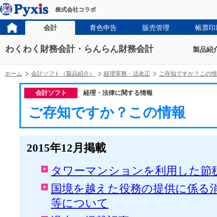
株式会社コラボ
会計
青色申告
販売管理
帳票印
わくわく財務会計・らんらん財務会計
製品紹
ホーム
会計ソフト（製品紹介）
経理実務・法改正
ご存知ですか？この情
会計ソフト
経理・法律に関する情報
ご存知ですか？この情報
2015年12月掲載
タワーマンションを利用した節
国境を越えた役務の提供に係る
等について