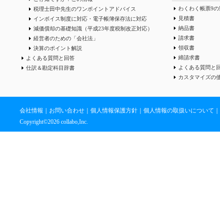
わくわく帳票9の
税理士田中先生のワンポイントアドバイス
見積書
インボイス制度に対応・電子帳簿保存法に対応
納品書
減価償却の基礎知識（平成23年度税制改正対応）
請求書
経営者のための「会社法」
領収書
決算のポイント解説
締請求書
よくある質問と回答
よくある質問と
仕訳＆勘定科目辞書
カスタマイズの
会社情報
｜
お問い合わせ
｜
個人情報保護方針
｜
個人情報の取扱いについて
｜
Copyright©
2026 collabo,Inc.