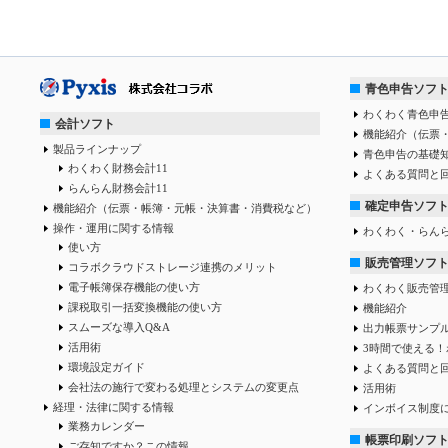
青色申告ソフ
わくわく青色申告
会計ソフト
機能紹介（伝票
製品ラインナップ
青色申告の基礎
わくわく財務会計11
よくある質問と
らんらん財務会計11
確定申告ソフ
機能紹介（伝票・帳簿・元帳・決算書・消費税など）
操作・運用に関する情報
わくわく・らん
使い方
販売管理ソフ
コラボクラウドストレージ連携のメリット
電子帳簿保存機能の使い方
わくわく販売管
課税取引一括変換機能の使い方
機能紹介
スムーズな導入Q&A
出力帳票サンプ
活用術
3時間で使える！
環境設定ガイド
よくある質問と
会社法の施行で変わる処理とシステムの変更点
活用術
経理・法律に関する情報
インボイス制度
業務カレンダー
帳票印刷ソフ
ご存知ですか？この情報