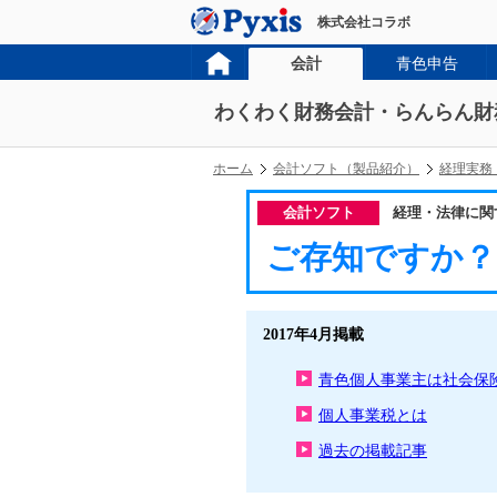
株式会社コラボ
会計
青色申告
わくわく財務会計・らんらん財
ホーム
会計ソフト（製品紹介）
経理実務
会計ソフト
経理・法律に関
ご存知ですか？
2017年4月掲載
青色個人事業主は社会保
個人事業税とは
過去の掲載記事