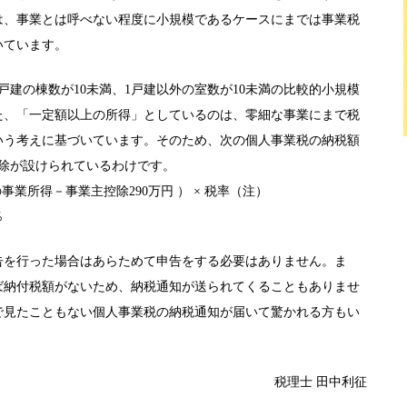
は、事業とは呼べない程度に小規模であるケースにまでは事業税
いています。
戸建の棟数が10未満、1戸建以外の室数が10未満の比較的小規模
た、「一定額以上の所得」としているのは、零細な事業にまで税
いう考えに基づいています。そのため、次の個人事業税の納税額
控除が設けられているわけです。
事業所得－事業主控除290万円 ） × 税率（注）
％
告を行った場合はあらためて申告をする必要はありません。ま
ば納付税額がないため、納税通知が送られてくることもありませ
で見たこともない個人事業税の納税通知が届いて驚かれる方もい
税理士 田中利征