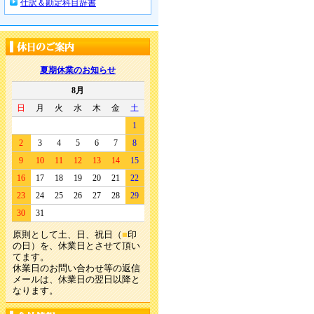
仕訳＆勘定科目辞書
夏期休業のお知らせ
8月
日
月
火
水
木
金
土
1
2
3
4
5
6
7
8
9
10
11
12
13
14
15
16
17
18
19
20
21
22
23
24
25
26
27
28
29
30
31
原則として土、日、祝日（
■
印
の日）を、休業日とさせて頂い
てます。
休業日のお問い合わせ等の返信
メールは、休業日の翌日以降と
なります。