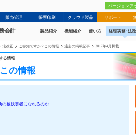
バージョンア
販売管理
帳票印刷
クラウド製品
サポート
務会計
製品紹介
機能紹介
使い方
経理実務･法
・法改正
ご存知ですか？この情報
過去の掲載記事
2017年4月掲載
する情報
この情報
険の被扶養者になれるのか