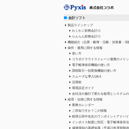
会計ソフト
製品ラインナップ
わくわく財務会計11
らんらん財務会計11
機能紹介（伝票・帳簿・元帳・決算書・消
操作・運用に関する情報
使い方
コラボクラウドストレージ連携のメリッ
電子帳簿保存機能の使い方
課税取引一括変換機能の使い方
スムーズな導入Q&A
活用術
環境設定ガイド
会社法の施行で変わる処理とシステムの
経理・法律に関する情報
業務カレンダー
ご存知ですか？この情報
税理士田中先生のワンポイントアドバイ
インボイス制度に対応・電子帳簿保存法
減価償却の基礎知識（平成23年度税制