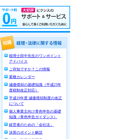
税理士田中先生のワンポイント
アドバイス
ご存知ですか？この情報
業務カレンダー
減価償却の基礎知識（平成23年
度税制改正対応）
平成19年度 減価償却制度の改正
について
個人事業主向け青色申告の基礎
知識（青色申告ガイダンス）
経営者のための「会社法」
決算のポイント解説