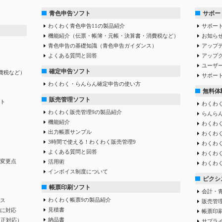
青色申告ソフト
サポー
わくわく青色申告11の製品紹介
サポー
機能紹介（伝票・帳簿・元帳・決算書・消費税など）
お知ら
青色申告の基礎知識（青色申告ガイダンス）
アップ
よくある質問と回答
アップ
ユーザ
確定申告ソフト
費税など）
サポー
わくわく・らんらん確定申告の使い方
無料体
販売管理ソフト
ト
わくわく
わくわく販売管理9の製品紹介
らんらん
機能紹介
わくわく
出力帳票サンプル
わくわ
3時間で使える！わくわく販売管理9
わくわ
よくある質問と回答
わくわ
変更点
活用術
わくわ
インボイス制度について
ピクシス
帳票印刷ソフト
会計・
わくわく帳票9の製品紹介
ス
販売管
見積書
に対応
帳票印
納品書
改正対応）
サプラ