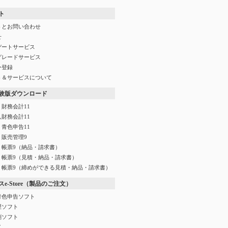
ト
トとお問い合わせ
せ
デートサービス
グレードサービス
ー登録
ト＆サービスについて
験版ダウンロード
財務会計11
財務会計11
青色申告11
く販売管理9
く帳票9（納品・請求書）
く帳票9（見積・納品・請求書）
く帳票9（締めができる見積・納品・請求書）
e-Store（製品のご注文）
青色申告ソフト
理ソフト
刷ソフト
イ