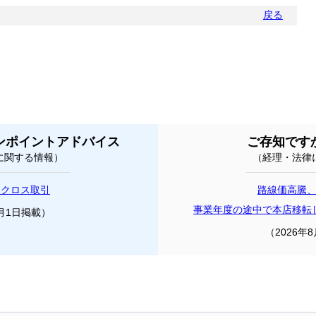
戻る
ンポイントアドバイス
ご存知です
に関する情報）
（経理・法律
とクロス取引
路線価高騰
事業年度の途中で本店移転
8月1日掲載）
（2026年