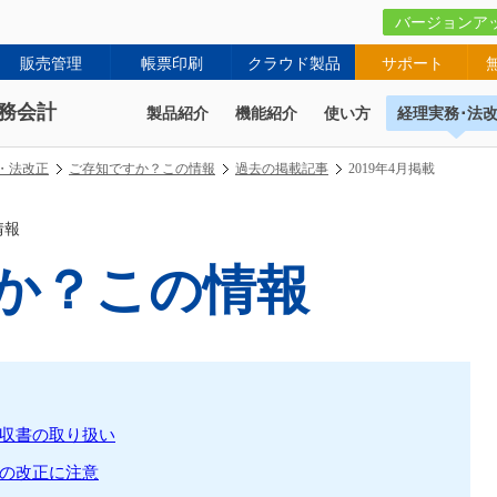
バージョンア
販売管理
帳票印刷
クラウド製品
サポート
務会計
製品紹介
機能紹介
使い方
経理実務･法
・法改正
ご存知ですか？この情報
過去の掲載記事
2019年4月掲載
情報
か？この情報
収書の取り扱い
の改正に注意