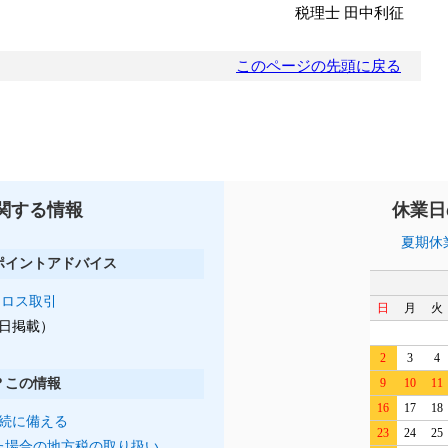
税理士 田中利征
このページの先頭に戻る
関する情報
休業日
夏期休
ポイントアドバイス
クロス取引
日
月
火
月1日掲載）
2
3
4
？この情報
9
10
11
16
17
18
続に備える
23
24
25
た場合の地方税の取り扱い