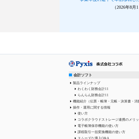
（2026年8
会計ソフト
製品ラインナップ
わくわく財務会計11
らんらん財務会計11
機能紹介（伝票・帳簿・元帳・決算書・消
操作・運用に関する情報
使い方
コラボクラウドストレージ連携のメリッ
電子帳簿保存機能の使い方
課税取引一括変換機能の使い方
スムーズな導入Q&A