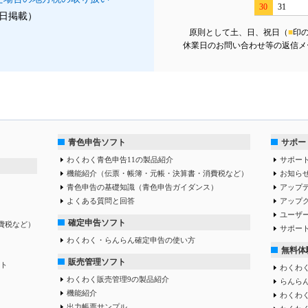
30
31
月1日掲載）
原則として土、日、祝日（
■
印
休業日のお問い合わせ等の返信メ
青色申告ソフト
サポー
わくわく青色申告11の製品紹介
サポー
機能紹介（伝票・帳簿・元帳・決算書・消費税など）
お知ら
青色申告の基礎知識（青色申告ガイダンス）
アップ
よくある質問と回答
アップ
ユーザ
確定申告ソフト
費税など）
サポー
わくわく・らんらん確定申告の使い方
無料体
販売管理ソフト
ト
わくわく
わくわく販売管理9の製品紹介
らんらん
機能紹介
わくわく
出力帳票サンプル