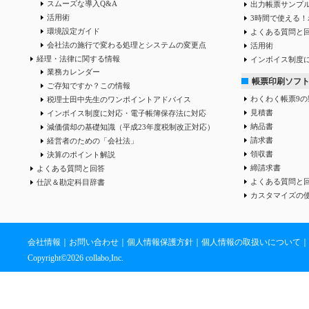
スムーズな導入Q&A
出力帳票サンプ
活用術
3時間で使える！
環境設定ガイド
よくある質問と
会社法の施行で変わる処理とシステムの変更点
活用術
経理・法律に関する情報
インボイス制度
業務カレンダー
帳票印刷ソフ
ご存知ですか？この情報
わくわく帳票9の
税理士田中先生のワンポイントアドバイス
見積書
インボイス制度に対応・電子帳簿保存法に対応
納品書
減価償却の基礎知識（平成23年度税制改正対応）
請求書
経営者のための「会社法」
領収書
決算のポイント解説
締請求書
よくある質問と回答
よくある質問と
仕訳＆勘定科目辞書
カスタマイズの
会社情報
｜
お問い合わせ
｜
個人情報保護方針
｜
個人情報の取扱いについて
｜
Copyright©
2026 collabo,Inc.