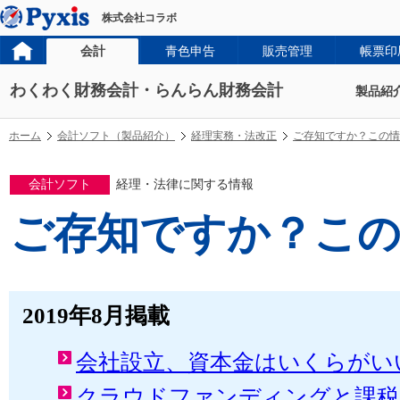
株式会社コラボ
会計
青色申告
販売管理
帳票印
わくわく財務会計・らんらん財務会計
製品紹
ホーム
会計ソフト（製品紹介）
経理実務・法改正
ご存知ですか？この情
会計ソフト
経理・法律に関する情報
ご存知ですか？この
2019年8月掲載
会社設立、資本金はいくらがい
クラウドファンディングと課税