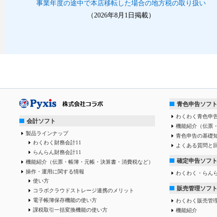
事業年度の途中で本店移転した場合の地方税の取り扱い
（2026年8月1日掲載）
青色申告ソフ
わくわく青色申告
会計ソフト
機能紹介（伝票
製品ラインナップ
青色申告の基礎
わくわく財務会計11
よくある質問と
らんらん財務会計11
確定申告ソフ
機能紹介（伝票・帳簿・元帳・決算書・消費税など）
操作・運用に関する情報
わくわく・らん
使い方
販売管理ソフ
コラボクラウドストレージ連携のメリット
電子帳簿保存機能の使い方
わくわく販売管
課税取引一括変換機能の使い方
機能紹介