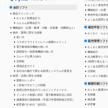
わくわく青色申告
会計ソフト
機能紹介（伝票
製品ラインナップ
青色申告の基礎
わくわく財務会計11
よくある質問と
らんらん財務会計11
確定申告ソフ
機能紹介（伝票・帳簿・元帳・決算書・消費税など）
操作・運用に関する情報
わくわく・らん
使い方
販売管理ソフ
コラボクラウドストレージ連携のメリット
電子帳簿保存機能の使い方
わくわく販売管
課税取引一括変換機能の使い方
機能紹介
スムーズな導入Q&A
出力帳票サンプ
活用術
3時間で使える！
環境設定ガイド
よくある質問と
会社法の施行で変わる処理とシステムの変更点
活用術
経理・法律に関する情報
インボイス制度
業務カレンダー
帳票印刷ソフ
ご存知ですか？この情報
わくわく帳票9の
税理士田中先生のワンポイントアドバイス
見積書
インボイス制度に対応・電子帳簿保存法に対応
納品書
減価償却の基礎知識（平成23年度税制改正対応）
請求書
経営者のための「会社法」