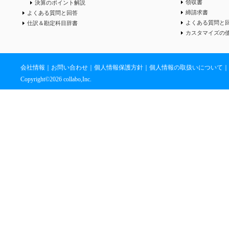
領収書
決算のポイント解説
締請求書
よくある質問と回答
よくある質問と
仕訳＆勘定科目辞書
カスタマイズの
会社情報
｜
お問い合わせ
｜
個人情報保護方針
｜
個人情報の取扱いについて
｜
Copyright©
2026 collabo,Inc.