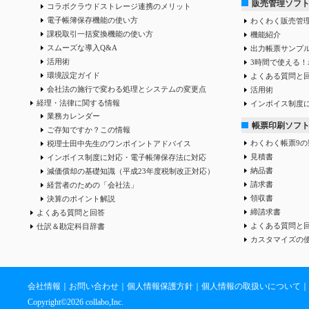
販売管理ソフ
コラボクラウドストレージ連携のメリット
電子帳簿保存機能の使い方
わくわく販売管
課税取引一括変換機能の使い方
機能紹介
スムーズな導入Q&A
出力帳票サンプ
活用術
3時間で使える！
環境設定ガイド
よくある質問と
会社法の施行で変わる処理とシステムの変更点
活用術
経理・法律に関する情報
インボイス制度
業務カレンダー
帳票印刷ソフ
ご存知ですか？この情報
わくわく帳票9の
税理士田中先生のワンポイントアドバイス
見積書
インボイス制度に対応・電子帳簿保存法に対応
納品書
減価償却の基礎知識（平成23年度税制改正対応）
請求書
経営者のための「会社法」
領収書
決算のポイント解説
締請求書
よくある質問と回答
よくある質問と
仕訳＆勘定科目辞書
カスタマイズの
会社情報
｜
お問い合わせ
｜
個人情報保護方針
｜
個人情報の取扱いについて
｜
Copyright©
2026 collabo,Inc.