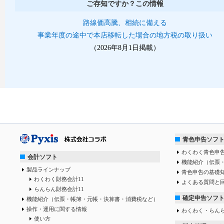
ご存知ですか？この情報
路線価高騰、相続に備える
事業年度の途中で本店移転した場合の地方税の取り扱い
（2026年8月1日掲載）
青色申告ソフ
わくわく青色申告
会計ソフト
機能紹介（伝票
製品ラインナップ
青色申告の基礎
わくわく財務会計11
よくある質問と
らんらん財務会計11
確定申告ソフ
機能紹介（伝票・帳簿・元帳・決算書・消費税など）
操作・運用に関する情報
わくわく・らん
使い方