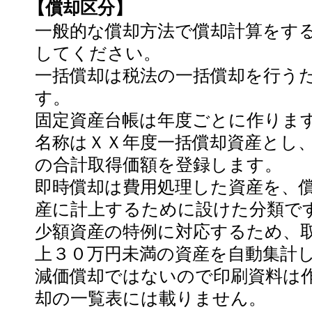
【償却区分】
一般的な償却方法で償却計算をす
してください。
一括償却は税法の一括償却を行う
す。
固定資産台帳は年度ごとに作りま
名称はＸＸ年度一括償却資産とし
の合計取得価額を登録します。
即時償却は費用処理した資産を、
産に計上するために設けた分類で
少額資産の特例に対応するため、
上３０万円未満の資産を自動集計
減価償却ではないので印刷資料は
却の一覧表には載りません。