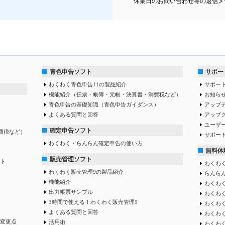
休業日のお問い合わせ等の返信メ
青色申告ソフト
サポー
わくわく青色申告11の製品紹介
サポー
機能紹介（伝票・帳簿・元帳・決算書・消費税など）
お知ら
青色申告の基礎知識（青色申告ガイダンス）
アップ
よくある質問と回答
アップ
ユーザ
確定申告ソフト
費税など）
サポー
わくわく・らんらん確定申告の使い方
無料体
販売管理ソフト
ト
わくわく
わくわく販売管理9の製品紹介
らんらん
機能紹介
わくわく
出力帳票サンプル
わくわ
3時間で使える！わくわく販売管理9
わくわ
よくある質問と回答
わくわ
変更点
活用術
わくわ