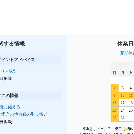
関する情報
休業日
夏期休
ポイントアドバイス
クロス取引
日
月
火
月1日掲載）
2
3
4
？この情報
9
10
11
16
17
18
続に備える
23
24
25
た場合の地方税の取り扱い
30
31
月1日掲載）
原則として土、日、祝日（
■
印