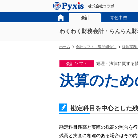
株式会社コラボ
会計
青色申告
わくわく財務会計・らんらん財
ホーム
会計ソフト（製品紹介）
経理実務
会計ソフト
経理・法律に関する
決算のため
勘定科目を中心とした
勘定科目残高と実際の残高の照合を行
残高と実査に相違のある場合はその内