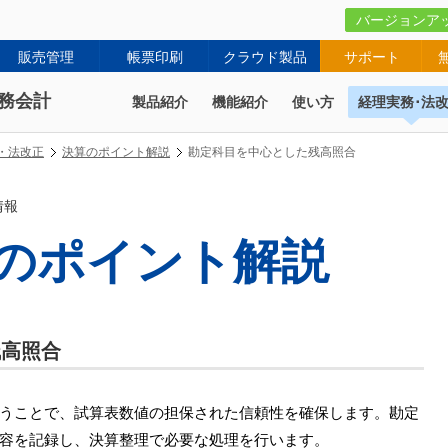
バージョンア
販売管理
帳票印刷
クラウド製品
サポート
務会計
製品紹介
機能紹介
使い方
経理実務･法
・法改正
決算のポイント解説
勘定科目を中心とした残高照合
情報
のポイント解説
残高照合
うことで、試算表数値の担保された信頼性を確保します。勘定
容を記録し、決算整理で必要な処理を行います。