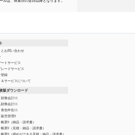
ールは、休業日の翌日以降となります。
ト
トとお問い合わせ
せ
デートサービス
グレードサービス
ー登録
ト＆サービスについて
験版ダウンロード
財務会計11
財務会計11
青色申告11
く販売管理9
く帳票9（納品・請求書）
く帳票9（見積・納品・請求書）
く帳票9（締めができる見積・納品・請求書）