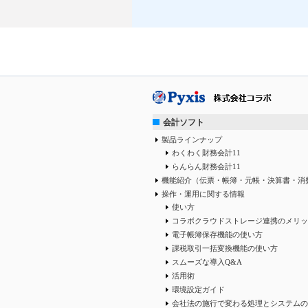
会計ソフト
製品ラインナップ
わくわく財務会計11
らんらん財務会計11
機能紹介（伝票・帳簿・元帳・決算書・消
操作・運用に関する情報
使い方
コラボクラウドストレージ連携のメリッ
電子帳簿保存機能の使い方
課税取引一括変換機能の使い方
スムーズな導入Q&A
活用術
環境設定ガイド
会社法の施行で変わる処理とシステムの