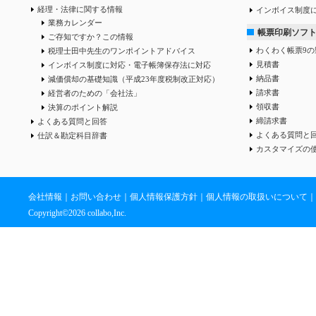
経理・法律に関する情報
インボイス制度
業務カレンダー
帳票印刷ソフ
ご存知ですか？この情報
わくわく帳票9の
税理士田中先生のワンポイントアドバイス
見積書
インボイス制度に対応・電子帳簿保存法に対応
納品書
減価償却の基礎知識（平成23年度税制改正対応）
請求書
経営者のための「会社法」
領収書
決算のポイント解説
締請求書
よくある質問と回答
よくある質問と
仕訳＆勘定科目辞書
カスタマイズの
会社情報
｜
お問い合わせ
｜
個人情報保護方針
｜
個人情報の取扱いについて
｜
Copyright©
2026 collabo,Inc.