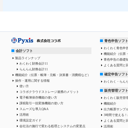
青色申告ソフ
わくわく青色申告
会計ソフト
機能紹介（伝票
製品ラインナップ
青色申告の基礎
わくわく財務会計11
よくある質問と
らんらん財務会計11
確定申告ソフ
機能紹介（伝票・帳簿・元帳・決算書・消費税など）
操作・運用に関する情報
わくわく・らん
使い方
販売管理ソフ
コラボクラウドストレージ連携のメリット
電子帳簿保存機能の使い方
わくわく販売管
課税取引一括変換機能の使い方
機能紹介
スムーズな導入Q&A
出力帳票サンプ
活用術
3時間で使える！
環境設定ガイド
よくある質問と
会社法の施行で変わる処理とシステムの変更点
活用術