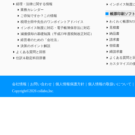
経理・法律に関する情報
インボイス制度
業務カレンダー
帳票印刷ソフ
ご存知ですか？この情報
わくわく帳票9の
税理士田中先生のワンポイントアドバイス
見積書
インボイス制度に対応・電子帳簿保存法に対応
納品書
減価償却の基礎知識（平成23年度税制改正対応）
請求書
経営者のための「会社法」
領収書
決算のポイント解説
締請求書
よくある質問と回答
よくある質問と
仕訳＆勘定科目辞書
カスタマイズの
会社情報
｜
お問い合わせ
｜
個人情報保護方針
｜
個人情報の取扱いについて
｜
Copyright©
2026 collabo,Inc.