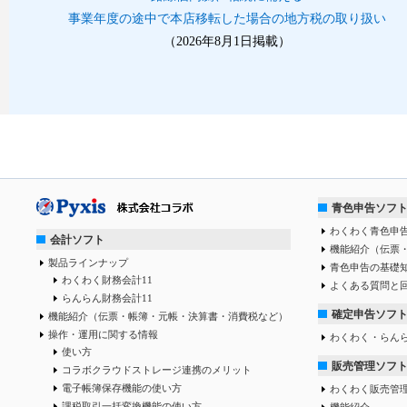
事業年度の途中で本店移転した場合の地方税の取り扱い
（2026年8月1日掲載）
青色申告ソフ
わくわく青色申告
会計ソフト
機能紹介（伝票
製品ラインナップ
青色申告の基礎
わくわく財務会計11
よくある質問と
らんらん財務会計11
確定申告ソフ
機能紹介（伝票・帳簿・元帳・決算書・消費税など）
操作・運用に関する情報
わくわく・らん
使い方
販売管理ソフ
コラボクラウドストレージ連携のメリット
電子帳簿保存機能の使い方
わくわく販売管
課税取引一括変換機能の使い方
機能紹介