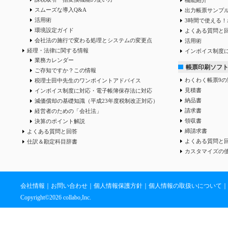
スムーズな導入Q&A
出力帳票サンプ
活用術
3時間で使える！
環境設定ガイド
よくある質問と
会社法の施行で変わる処理とシステムの変更点
活用術
経理・法律に関する情報
インボイス制度
業務カレンダー
帳票印刷ソフ
ご存知ですか？この情報
わくわく帳票9の
税理士田中先生のワンポイントアドバイス
見積書
インボイス制度に対応・電子帳簿保存法に対応
納品書
減価償却の基礎知識（平成23年度税制改正対応）
請求書
経営者のための「会社法」
領収書
決算のポイント解説
締請求書
よくある質問と回答
よくある質問と
仕訳＆勘定科目辞書
カスタマイズの
会社情報
｜
お問い合わせ
｜
個人情報保護方針
｜
個人情報の取扱いについて
｜
Copyright©
2026 collabo,Inc.