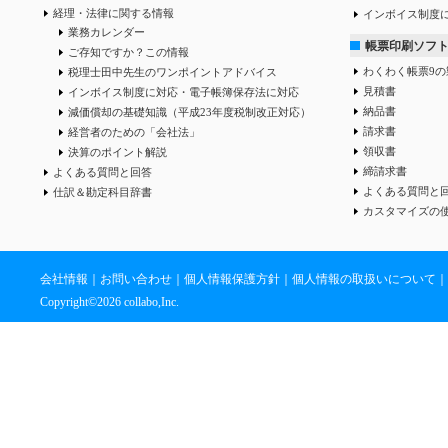
経理・法律に関する情報
インボイス制度
業務カレンダー
帳票印刷ソフ
ご存知ですか？この情報
わくわく帳票9の
税理士田中先生のワンポイントアドバイス
見積書
インボイス制度に対応・電子帳簿保存法に対応
納品書
減価償却の基礎知識（平成23年度税制改正対応）
請求書
経営者のための「会社法」
領収書
決算のポイント解説
締請求書
よくある質問と回答
よくある質問と
仕訳＆勘定科目辞書
カスタマイズの
会社情報
｜
お問い合わせ
｜
個人情報保護方針
｜
個人情報の取扱いについて
｜
Copyright©
2026 collabo,Inc.