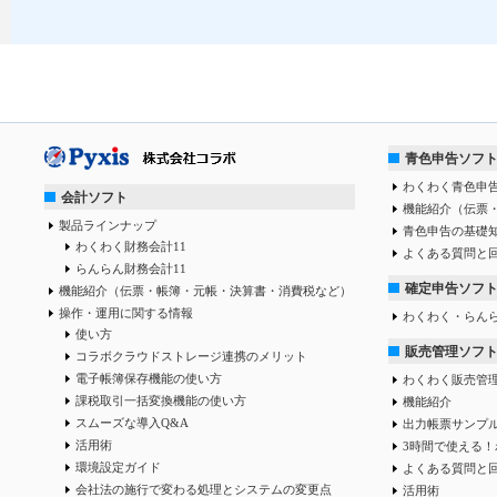
青色申告ソフ
わくわく青色申告
会計ソフト
機能紹介（伝票
製品ラインナップ
青色申告の基礎
わくわく財務会計11
よくある質問と
らんらん財務会計11
確定申告ソフ
機能紹介（伝票・帳簿・元帳・決算書・消費税など）
操作・運用に関する情報
わくわく・らん
使い方
販売管理ソフ
コラボクラウドストレージ連携のメリット
電子帳簿保存機能の使い方
わくわく販売管
課税取引一括変換機能の使い方
機能紹介
スムーズな導入Q&A
出力帳票サンプ
活用術
3時間で使える！
環境設定ガイド
よくある質問と
会社法の施行で変わる処理とシステムの変更点
活用術