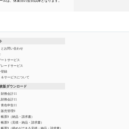
ールは、休業日の翌日以降となります。
ト
トとお問い合わせ
せ
デートサービス
グレードサービス
ー登録
ト＆サービスについて
験版ダウンロード
財務会計11
財務会計11
青色申告11
く販売管理9
く帳票9（納品・請求書）
く帳票9（見積・納品・請求書）
く帳票9（締めができる見積・納品・請求書）