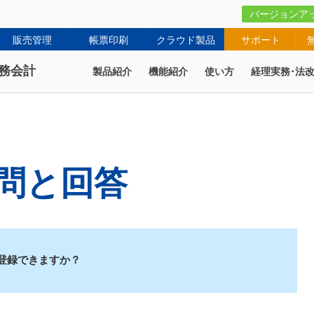
バージョンア
販売管理
帳票印刷
クラウド製品
サポート
務会計
製品紹介
機能紹介
使い方
経理実務･法
問と回答
登録できますか？