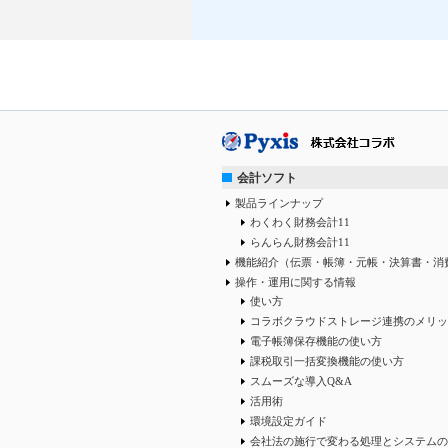
会計ソフト
製品ラインナップ
わくわく財務会計11
らんらん財務会計11
機能紹介（伝票・帳簿・元帳・決算書・消
操作・運用に関する情報
使い方
コラボクラウドストレージ連携のメリッ
電子帳簿保存機能の使い方
課税取引一括変換機能の使い方
スムーズな導入Q&A
活用術
環境設定ガイド
会社法の施行で変わる処理とシステムの