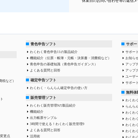
休業日のお問い合わせ等の返信メ
青色申告ソフト
サポー
わくわく青色申告11の製品紹介
サポー
機能紹介（伝票・帳簿・元帳・決算書・消費税など）
お知ら
青色申告の基礎知識（青色申告ガイダンス）
アップ
よくある質問と回答
アップ
ユーザ
確定申告ソフト
費税など）
サポー
わくわく・らんらん確定申告の使い方
無料体
販売管理ソフト
ト
わくわく
わくわく販売管理9の製品紹介
らんらん
機能紹介
わくわく
出力帳票サンプル
わくわ
3時間で使える！わくわく販売管理9
わくわ
よくある質問と回答
わくわ
変更点
活用術
わくわ