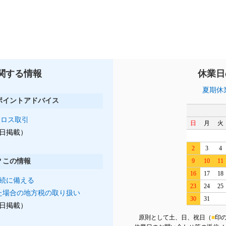
関する情報
休業日
夏期休
ポイントアドバイス
クロス取引
日
月
火
月1日掲載）
2
3
4
？この情報
9
10
11
16
17
18
続に備える
23
24
25
た場合の地方税の取り扱い
30
31
月1日掲載）
原則として土、日、祝日（
■
印