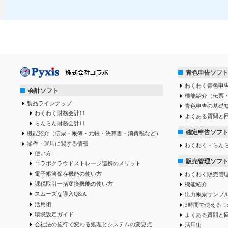
青色申告ソフ
わくわく青色申告
会計ソフト
機能紹介（伝票
製品ラインナップ
青色申告の基礎
わくわく財務会計11
よくある質問と
らんらん財務会計11
確定申告ソフ
機能紹介（伝票・帳簿・元帳・決算書・消費税など）
操作・運用に関する情報
わくわく・らん
使い方
販売管理ソフ
コラボクラウドストレージ連携のメリット
電子帳簿保存機能の使い方
わくわく販売管
課税取引一括変換機能の使い方
機能紹介
スムーズな導入Q&A
出力帳票サンプ
活用術
3時間で使える！
環境設定ガイド
よくある質問と
会社法の施行で変わる処理とシステムの変更点
活用術