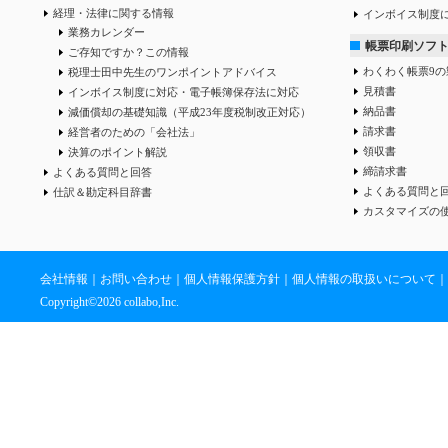
経理・法律に関する情報
インボイス制度
業務カレンダー
帳票印刷ソフ
ご存知ですか？この情報
わくわく帳票9の
税理士田中先生のワンポイントアドバイス
見積書
インボイス制度に対応・電子帳簿保存法に対応
納品書
減価償却の基礎知識（平成23年度税制改正対応）
請求書
経営者のための「会社法」
領収書
決算のポイント解説
締請求書
よくある質問と回答
よくある質問と
仕訳＆勘定科目辞書
カスタマイズの
会社情報
｜
お問い合わせ
｜
個人情報保護方針
｜
個人情報の取扱いについて
｜
Copyright©
2026 collabo,Inc.