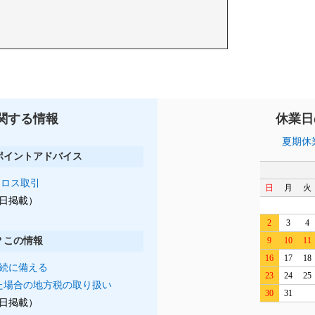
関する情報
休業日
夏期休
ポイントアドバイス
クロス取引
日
月
火
月1日掲載）
2
3
4
？この情報
9
10
11
16
17
18
続に備える
23
24
25
た場合の地方税の取り扱い
30
31
月1日掲載）