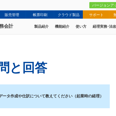
バージョンア
販売管理
帳票印刷
クラウド製品
サポート
務会計
製品紹介
機能紹介
使い方
経理実務･法
問と回答
データ作成や仕訳について教えてください（起業時の経理）