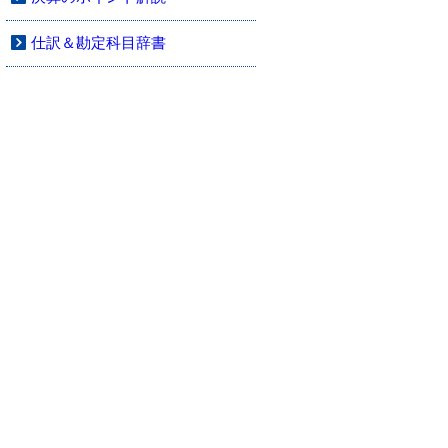
仕訳＆勘定科目辞書