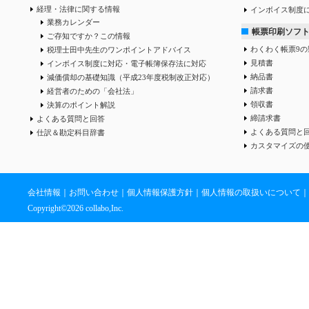
経理・法律に関する情報
インボイス制度
業務カレンダー
帳票印刷ソフ
ご存知ですか？この情報
わくわく帳票9の
税理士田中先生のワンポイントアドバイス
見積書
インボイス制度に対応・電子帳簿保存法に対応
納品書
減価償却の基礎知識（平成23年度税制改正対応）
請求書
経営者のための「会社法」
領収書
決算のポイント解説
締請求書
よくある質問と回答
よくある質問と
仕訳＆勘定科目辞書
カスタマイズの
会社情報
｜
お問い合わせ
｜
個人情報保護方針
｜
個人情報の取扱いについて
｜
Copyright©
2026 collabo,Inc.