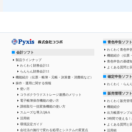
青色申告ソフ
わくわく青色申告
会計ソフト
機能紹介（伝票
製品ラインナップ
青色申告の基礎
わくわく財務会計11
よくある質問と
らんらん財務会計11
確定申告ソフ
機能紹介（伝票・帳簿・元帳・決算書・消費税など）
操作・運用に関する情報
わくわく・らん
使い方
販売管理ソフ
コラボクラウドストレージ連携のメリット
電子帳簿保存機能の使い方
わくわく販売管
課税取引一括変換機能の使い方
機能紹介
スムーズな導入Q&A
出力帳票サンプ
活用術
3時間で使える！
環境設定ガイド
よくある質問と
会社法の施行で変わる処理とシステムの変更点
活用術