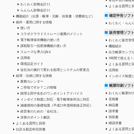
青色申告の基礎
わくわく財務会計11
よくある質問と
らんらん財務会計11
確定申告ソフ
機能紹介（伝票・帳簿・元帳・決算書・消費税など）
操作・運用に関する情報
わくわく・らん
使い方
販売管理ソフ
コラボクラウドストレージ連携のメリット
電子帳簿保存機能の使い方
わくわく販売管
課税取引一括変換機能の使い方
機能紹介
スムーズな導入Q&A
出力帳票サンプ
活用術
3時間で使える！
環境設定ガイド
よくある質問と
会社法の施行で変わる処理とシステムの変更点
活用術
経理・法律に関する情報
インボイス制度
業務カレンダー
帳票印刷ソフ
ご存知ですか？この情報
わくわく帳票9の
税理士田中先生のワンポイントアドバイス
見積書
インボイス制度に対応・電子帳簿保存法に対応
納品書
減価償却の基礎知識（平成23年度税制改正対応）
請求書
経営者のための「会社法」
領収書
決算のポイント解説
締請求書
よくある質問と回答
よくある質問と
仕訳＆勘定科目辞書