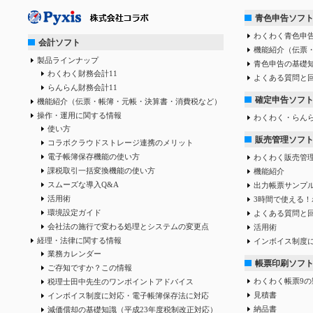
青色申告ソフ
わくわく青色申告
会計ソフト
機能紹介（伝票
製品ラインナップ
青色申告の基礎
わくわく財務会計11
よくある質問と
らんらん財務会計11
確定申告ソフ
機能紹介（伝票・帳簿・元帳・決算書・消費税など）
操作・運用に関する情報
わくわく・らん
使い方
販売管理ソフ
コラボクラウドストレージ連携のメリット
電子帳簿保存機能の使い方
わくわく販売管
課税取引一括変換機能の使い方
機能紹介
スムーズな導入Q&A
出力帳票サンプ
活用術
3時間で使える！
環境設定ガイド
よくある質問と
会社法の施行で変わる処理とシステムの変更点
活用術
経理・法律に関する情報
インボイス制度
業務カレンダー
帳票印刷ソフ
ご存知ですか？この情報
わくわく帳票9の
税理士田中先生のワンポイントアドバイス
見積書
インボイス制度に対応・電子帳簿保存法に対応
納品書
減価償却の基礎知識（平成23年度税制改正対応）