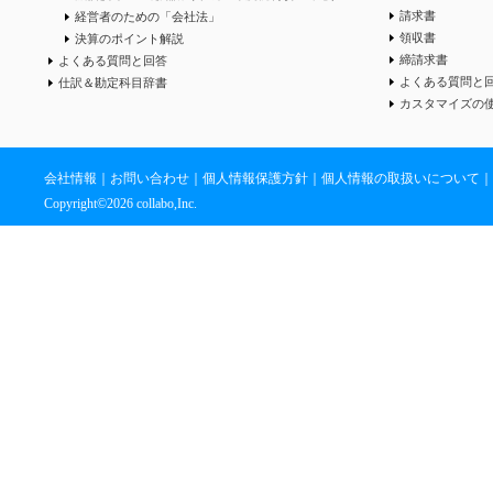
請求書
経営者のための「会社法」
領収書
決算のポイント解説
締請求書
よくある質問と回答
よくある質問と
仕訳＆勘定科目辞書
カスタマイズの
会社情報
｜
お問い合わせ
｜
個人情報保護方針
｜
個人情報の取扱いについて
｜
Copyright©
2026 collabo,Inc.