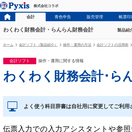
株式会社コラボ
会計
青色申告
販売管理
帳票印
わくわく財務会計・らんらん財務会計
製品紹
ホーム
会計ソフト（製品紹介）
操作・運用の方法
会計ソフトの活用術
会計ソフト
操作・運用に関する情報
わくわく財務会計･ら
よく使う科目辞書は自社用に変更してご利用
伝票入力での入力アシスタントや参照