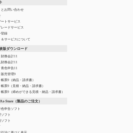
ト
トとお問い合わせ
せ
デートサービス
グレードサービス
ー登録
ト＆サービスについて
験版ダウンロード
財務会計11
財務会計11
青色申告11
く販売管理9
く帳票9（納品・請求書）
く帳票9（見積・納品・請求書）
く帳票9（締めができる見積・納品・請求書）
e-Store（製品のご注文）
青色申告ソフト
理ソフト
刷ソフト
イ
取引法に基づく表示