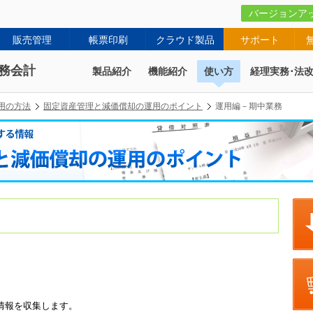
バージョンア
販売管理
帳票印刷
クラウド製品
サポート
務会計
製品紹介
機能紹介
使い方
経理実務･法
用の方法
固定資産管理と減価償却の運用のポイント
運用編－期中業務
情報を収集します。