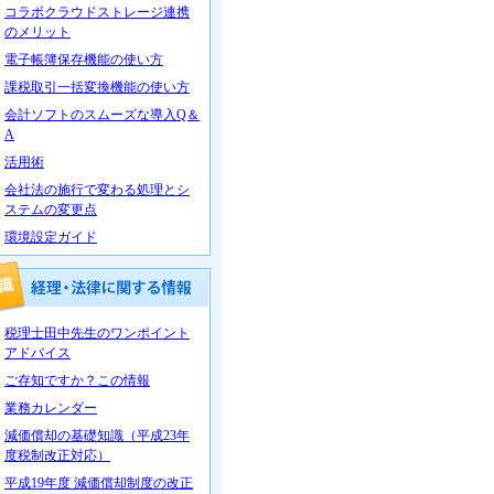
コラボクラウドストレージ連携
のメリット
電子帳簿保存機能の使い方
課税取引一括変換機能の使い方
会計ソフトのスムーズな導入Q＆
A
活用術
会社法の施行で変わる処理とシ
ステムの変更点
環境設定ガイド
税理士田中先生のワンポイント
アドバイス
ご存知ですか？この情報
業務カレンダー
減価償却の基礎知識（平成23年
度税制改正対応）
平成19年度 減価償却制度の改正