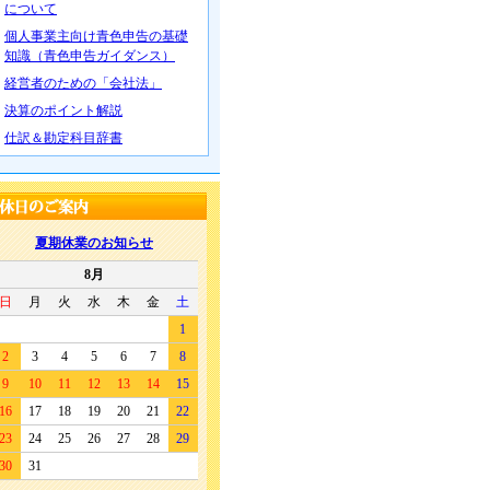
について
個人事業主向け青色申告の基礎
知識（青色申告ガイダンス）
経営者のための「会社法」
決算のポイント解説
仕訳＆勘定科目辞書
夏期休業のお知らせ
8月
日
月
火
水
木
金
土
1
2
3
4
5
6
7
8
9
10
11
12
13
14
15
16
17
18
19
20
21
22
23
24
25
26
27
28
29
30
31