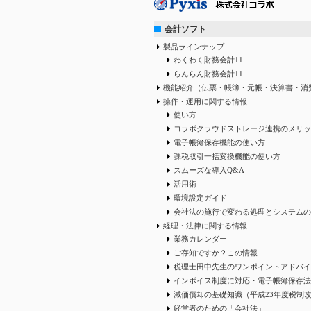
会計ソフト
製品ラインナップ
わくわく財務会計11
らんらん財務会計11
機能紹介（伝票・帳簿・元帳・決算書・消
操作・運用に関する情報
使い方
コラボクラウドストレージ連携のメリッ
電子帳簿保存機能の使い方
課税取引一括変換機能の使い方
スムーズな導入Q&A
活用術
環境設定ガイド
会社法の施行で変わる処理とシステムの
経理・法律に関する情報
業務カレンダー
ご存知ですか？この情報
税理士田中先生のワンポイントアドバイ
インボイス制度に対応・電子帳簿保存法
減価償却の基礎知識（平成23年度税制
経営者のための「会社法」