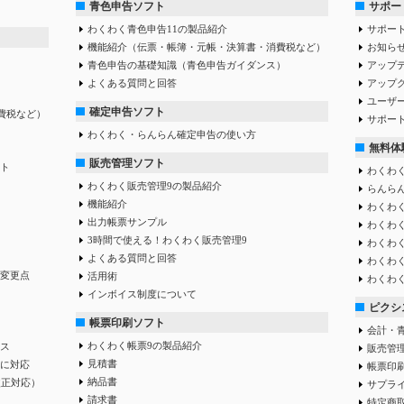
青色申告ソフト
サポー
わくわく青色申告11の製品紹介
サポー
機能紹介（伝票・帳簿・元帳・決算書・消費税など）
お知ら
青色申告の基礎知識（青色申告ガイダンス）
アップ
よくある質問と回答
アップ
ユーザ
確定申告ソフト
費税など）
サポー
わくわく・らんらん確定申告の使い方
無料体
販売管理ソフト
ト
わくわく
わくわく販売管理9の製品紹介
らんらん
機能紹介
わくわく
出力帳票サンプル
わくわ
3時間で使える！わくわく販売管理9
わくわ
よくある質問と回答
わくわ
変更点
活用術
わくわ
インボイス制度について
ピクシス
帳票印刷ソフト
会計・
わくわく帳票9の製品紹介
ス
販売管
見積書
に対応
帳票印
納品書
改正対応）
サプラ
請求書
特定商