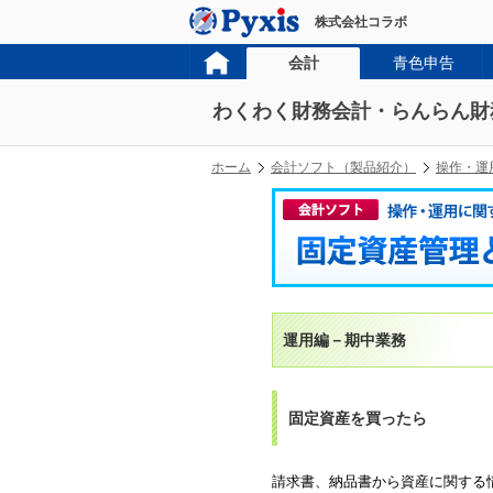
株式会社コラボ
会計
青色申告
わくわく財務会計・らんらん財
ホーム
会計ソフト（製品紹介）
操作・運
運用編－期中業務
固定資産を買ったら
請求書、納品書から資産に関する