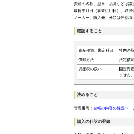
資産の名称、型番・品番などは識
取得年月日（事業供用日）、取得
メーカー、購入先、分類は任意項
確認すること
資産種類、勘定科目
社内の
償却方法
法定償
資産税の扱い
固定資
ません
決めること
管理番号：
台帳の内容の解説ペー
購入の仕訳の登録