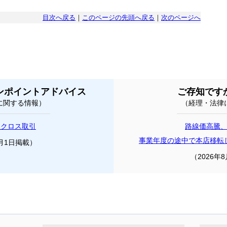
目次へ戻る
｜
このページの先頭へ戻る
｜
次のページへ
ンポイントアドバイス
ご存知です
に関する情報）
（経理・法律
とクロス取引
路線価高騰
事業年度の途中で本店移転
8月1日掲載）
（2026年