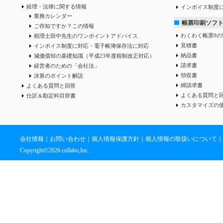
経理・法律に関する情報
インボイス制度
業務カレンダー
帳票印刷ソフ
ご存知ですか？この情報
わくわく帳票9の
税理士田中先生のワンポイントアドバイス
見積書
インボイス制度に対応・電子帳簿保存法に対応
納品書
減価償却の基礎知識（平成23年度税制改正対応）
請求書
経営者のための「会社法」
領収書
決算のポイント解説
締請求書
よくある質問と回答
よくある質問と
仕訳＆勘定科目辞書
カスタマイズの
会社情報
｜
お問い合わせ
｜
個人情報保護方針
｜
個人情報の取扱いについて
｜
Copyright©
2026 collabo,Inc.