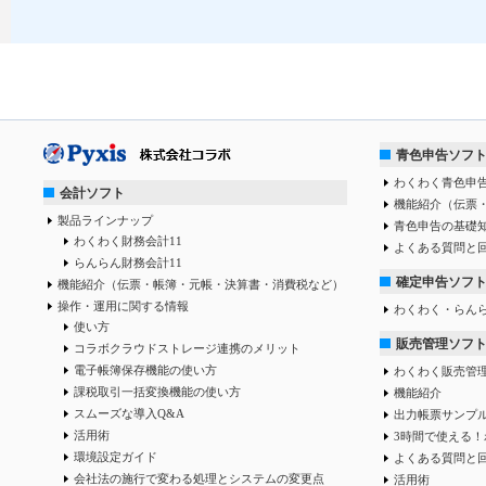
青色申告ソフ
わくわく青色申告
会計ソフト
機能紹介（伝票
製品ラインナップ
青色申告の基礎
わくわく財務会計11
よくある質問と
らんらん財務会計11
確定申告ソフ
機能紹介（伝票・帳簿・元帳・決算書・消費税など）
操作・運用に関する情報
わくわく・らん
使い方
販売管理ソフ
コラボクラウドストレージ連携のメリット
電子帳簿保存機能の使い方
わくわく販売管
課税取引一括変換機能の使い方
機能紹介
スムーズな導入Q&A
出力帳票サンプ
活用術
3時間で使える！
環境設定ガイド
よくある質問と
会社法の施行で変わる処理とシステムの変更点
活用術