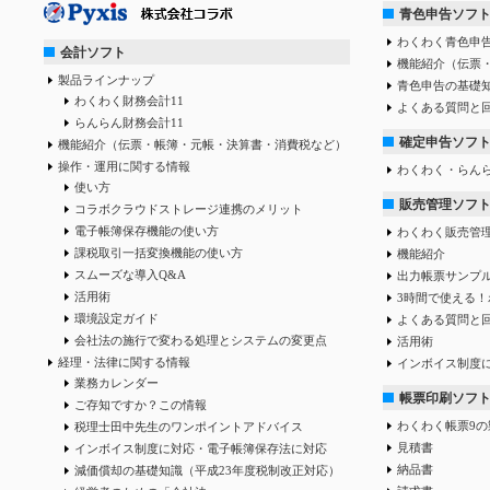
青色申告ソフ
わくわく青色申告
会計ソフト
機能紹介（伝票
製品ラインナップ
青色申告の基礎
わくわく財務会計11
よくある質問と
らんらん財務会計11
確定申告ソフ
機能紹介（伝票・帳簿・元帳・決算書・消費税など）
操作・運用に関する情報
わくわく・らん
使い方
販売管理ソフ
コラボクラウドストレージ連携のメリット
電子帳簿保存機能の使い方
わくわく販売管
課税取引一括変換機能の使い方
機能紹介
スムーズな導入Q&A
出力帳票サンプ
活用術
3時間で使える！
環境設定ガイド
よくある質問と
会社法の施行で変わる処理とシステムの変更点
活用術
経理・法律に関する情報
インボイス制度
業務カレンダー
帳票印刷ソフ
ご存知ですか？この情報
わくわく帳票9の
税理士田中先生のワンポイントアドバイス
見積書
インボイス制度に対応・電子帳簿保存法に対応
納品書
減価償却の基礎知識（平成23年度税制改正対応）