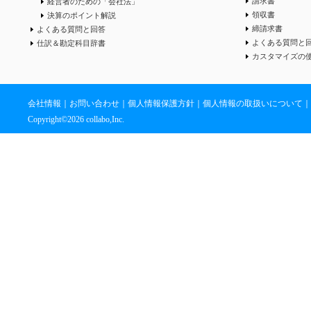
請求書
経営者のための「会社法」
領収書
決算のポイント解説
締請求書
よくある質問と回答
よくある質問と
仕訳＆勘定科目辞書
カスタマイズの
会社情報
｜
お問い合わせ
｜
個人情報保護方針
｜
個人情報の取扱いについて
｜
Copyright©
2026 collabo,Inc.