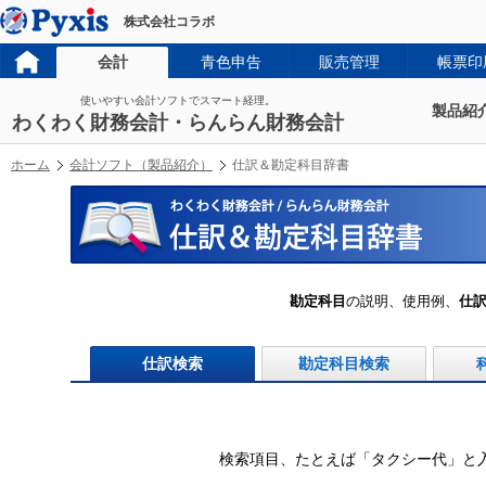
株式会社コラボ
会計
青色申告
販売管理
帳票印
使いやすい会計ソフトでスマート経理。
製品紹
わくわく財務会計・らんらん財務会計
ホーム
会計ソフト（製品紹介）
仕訳＆勘定科目辞書
勘定科目
の説明、使用例、
仕
仕訳検索
勘定科目検索
検索項目、たとえば「タクシー代」と