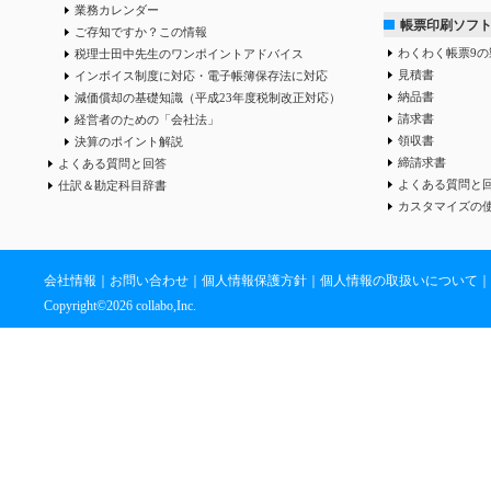
業務カレンダー
帳票印刷ソフ
ご存知ですか？この情報
わくわく帳票9の
税理士田中先生のワンポイントアドバイス
見積書
インボイス制度に対応・電子帳簿保存法に対応
納品書
減価償却の基礎知識（平成23年度税制改正対応）
請求書
経営者のための「会社法」
領収書
決算のポイント解説
締請求書
よくある質問と回答
よくある質問と
仕訳＆勘定科目辞書
カスタマイズの
会社情報
｜
お問い合わせ
｜
個人情報保護方針
｜
個人情報の取扱いについて
｜
Copyright©
2026 collabo,Inc.