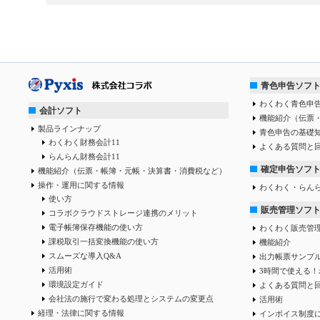
青色申告ソフ
わくわく青色申告
会計ソフト
機能紹介（伝票
製品ラインナップ
青色申告の基礎
わくわく財務会計11
よくある質問と
らんらん財務会計11
確定申告ソフ
機能紹介（伝票・帳簿・元帳・決算書・消費税など）
操作・運用に関する情報
わくわく・らん
使い方
販売管理ソフ
コラボクラウドストレージ連携のメリット
電子帳簿保存機能の使い方
わくわく販売管
課税取引一括変換機能の使い方
機能紹介
スムーズな導入Q&A
出力帳票サンプ
活用術
3時間で使える！
環境設定ガイド
よくある質問と
会社法の施行で変わる処理とシステムの変更点
活用術
経理・法律に関する情報
インボイス制度