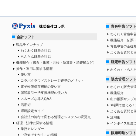
青色申告ソフ
わくわく青色申告
会計ソフト
機能紹介（伝票
製品ラインナップ
青色申告の基礎
わくわく財務会計11
よくある質問と
らんらん財務会計11
確定申告ソフ
機能紹介（伝票・帳簿・元帳・決算書・消費税など）
操作・運用に関する情報
わくわく・らん
使い方
販売管理ソフ
コラボクラウドストレージ連携のメリット
電子帳簿保存機能の使い方
わくわく販売管
課税取引一括変換機能の使い方
機能紹介
スムーズな導入Q&A
出力帳票サンプ
活用術
3時間で使える！
環境設定ガイド
よくある質問と
会社法の施行で変わる処理とシステムの変更点
活用術
経理・法律に関する情報
インボイス制度
業務カレンダー
帳票印刷ソフ
ご存知ですか？この情報