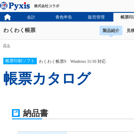
株式会社コラボ
会計
青色申告
販売管理
帳票印
わくわく帳票
製品紹介
見
戻る
帳票印刷ソフト
わくわく帳票9 Windows 11/10 対応
帳票カタログ
納品書