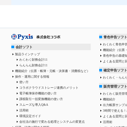
青色申告ソフ
わくわく青色申告
会計ソフト
機能紹介（伝票
製品ラインナップ
青色申告の基礎
わくわく財務会計11
よくある質問と
らんらん財務会計11
確定申告ソフ
機能紹介（伝票・帳簿・元帳・決算書・消費税など）
操作・運用に関する情報
わくわく・らん
使い方
販売管理ソフ
コラボクラウドストレージ連携のメリット
電子帳簿保存機能の使い方
わくわく販売管
課税取引一括変換機能の使い方
機能紹介
スムーズな導入Q&A
出力帳票サンプ
活用術
3時間で使える！
環境設定ガイド
よくある質問と
会社法の施行で変わる処理とシステムの変更点
活用術