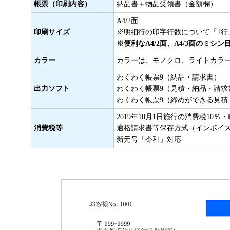
帳票（印刷内容）
納品書＋物品受領書（金額欄）
A4/2面
印刷サイズ
※明細行の印字行数について「1行
※便利なA4/2面、A4/3面のミシ
カラー
カラーは、モノクロ、ライトカラ
わくわく帳票9（納品・請求書）
出力ソフト
わくわく帳票9（見積・納品・請求
わくわく帳票9（締めができる見積
2019年10月1日施行の消費税10
消費税等
適格請求書等保存方式（インボイ
新元号「令和」対応