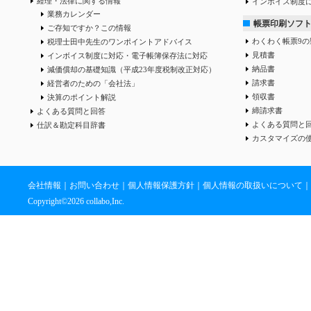
経理・法律に関する情報
インボイス制度
業務カレンダー
帳票印刷ソフ
ご存知ですか？この情報
わくわく帳票9の
税理士田中先生のワンポイントアドバイス
見積書
インボイス制度に対応・電子帳簿保存法に対応
納品書
減価償却の基礎知識（平成23年度税制改正対応）
請求書
経営者のための「会社法」
領収書
決算のポイント解説
締請求書
よくある質問と回答
よくある質問と
仕訳＆勘定科目辞書
カスタマイズの
会社情報
｜
お問い合わせ
｜
個人情報保護方針
｜
個人情報の取扱いについて
｜
Copyright©
2026 collabo,Inc.