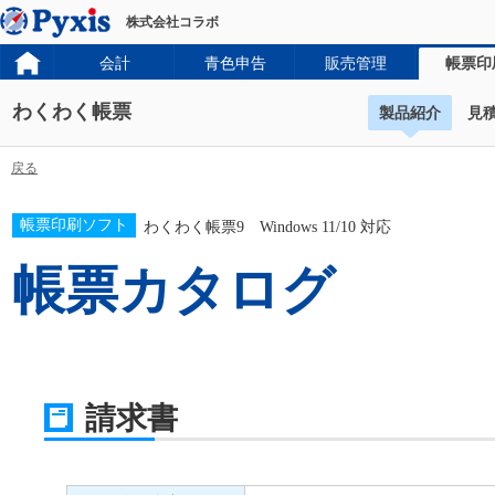
株式会社コラボ
会計
青色申告
販売管理
帳票印
わくわく帳票
製品紹介
見
戻る
帳票印刷ソフト
わくわく帳票9 Windows 11/10 対応
帳票カタログ
請求書