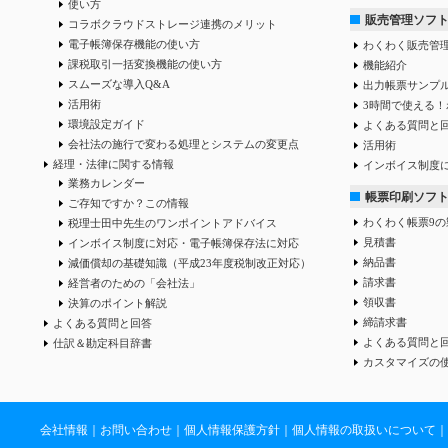
使い方
販売管理ソフ
コラボクラウドストレージ連携のメリット
電子帳簿保存機能の使い方
わくわく販売管
課税取引一括変換機能の使い方
機能紹介
スムーズな導入Q&A
出力帳票サンプ
活用術
3時間で使える！
環境設定ガイド
よくある質問と
会社法の施行で変わる処理とシステムの変更点
活用術
経理・法律に関する情報
インボイス制度
業務カレンダー
帳票印刷ソフ
ご存知ですか？この情報
わくわく帳票9の
税理士田中先生のワンポイントアドバイス
見積書
インボイス制度に対応・電子帳簿保存法に対応
納品書
減価償却の基礎知識（平成23年度税制改正対応）
請求書
経営者のための「会社法」
領収書
決算のポイント解説
締請求書
よくある質問と回答
よくある質問と
仕訳＆勘定科目辞書
カスタマイズの
会社情報
｜
お問い合わせ
｜
個人情報保護方針
｜
個人情報の取扱いについて
｜