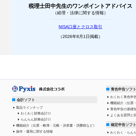
税理士田中先生のワンポイントアドバイス
（経理・法律に関する情報）
NISA口座とクロス取引
（2026年8月1日掲載）
青色申告ソフ
わくわく青色申告
会計ソフト
機能紹介（伝票
製品ラインナップ
青色申告の基礎
わくわく財務会計11
よくある質問と
らんらん財務会計11
確定申告ソフ
機能紹介（伝票・帳簿・元帳・決算書・消費税など）
操作・運用に関する情報
わくわく・らん