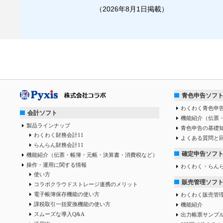
（2026年8月1日掲載）
青色申告ソフ
わくわく青色申告
会計ソフト
機能紹介（伝票
製品ラインナップ
青色申告の基礎
わくわく財務会計11
よくある質問と
らんらん財務会計11
確定申告ソフ
機能紹介（伝票・帳簿・元帳・決算書・消費税など）
操作・運用に関する情報
わくわく・らん
使い方
販売管理ソフ
コラボクラウドストレージ連携のメリット
電子帳簿保存機能の使い方
わくわく販売管
課税取引一括変換機能の使い方
機能紹介
スムーズな導入Q&A
出力帳票サンプ