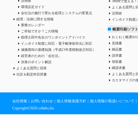
活用術
3時間で使える！
環境設定ガイド
よくある質問と
会社法の施行で変わる処理とシステムの変更点
活用術
経理・法律に関する情報
インボイス制度
業務カレンダー
帳票印刷ソフ
ご存知ですか？この情報
わくわく帳票9の
税理士田中先生のワンポイントアドバイス
見積書
インボイス制度に対応・電子帳簿保存法に対応
納品書
減価償却の基礎知識（平成23年度税制改正対応）
請求書
経営者のための「会社法」
領収書
決算のポイント解説
締請求書
よくある質問と回答
よくある質問と
仕訳＆勘定科目辞書
カスタマイズの
会社情報
｜
お問い合わせ
｜
個人情報保護方針
｜
個人情報の取扱いについて
｜
Copyright©
2026 collabo,Inc.