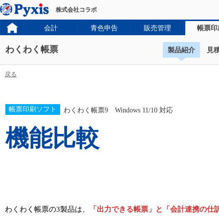
株式会社コラボ
会計
青色申告
販売管理
帳票印
わくわく帳票
製品紹介
見
戻る
帳票印刷ソフト
わくわく帳票9 Windows 11/10 対応
機能比較
わくわく帳票の3製品は、
「出力できる帳票」と「会計連携の仕