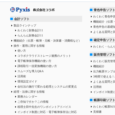
青色申告ソフ
わくわく青色申告
会計ソフト
機能紹介（伝票
製品ラインナップ
青色申告の基礎
わくわく財務会計11
よくある質問と
らんらん財務会計11
確定申告ソフ
機能紹介（伝票・帳簿・元帳・決算書・消費税など）
操作・運用に関する情報
わくわく・らん
使い方
販売管理ソフ
コラボクラウドストレージ連携のメリット
電子帳簿保存機能の使い方
わくわく販売管
課税取引一括変換機能の使い方
機能紹介
スムーズな導入Q&A
出力帳票サンプ
活用術
3時間で使える！
環境設定ガイド
よくある質問と
会社法の施行で変わる処理とシステムの変更点
活用術
経理・法律に関する情報
インボイス制度
業務カレンダー
帳票印刷ソフ
ご存知ですか？この情報
わくわく帳票9の
税理士田中先生のワンポイントアドバイス
見積書
インボイス制度に対応・電子帳簿保存法に対応