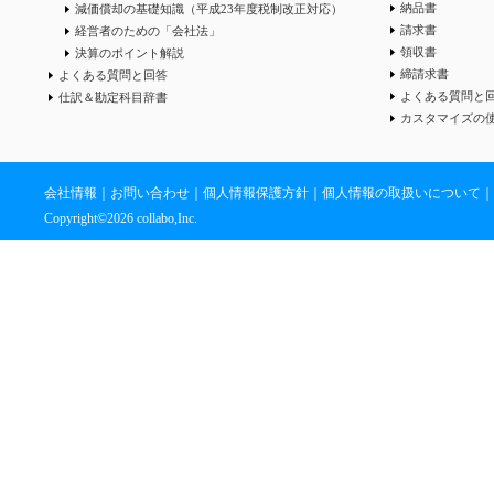
納品書
減価償却の基礎知識（平成23年度税制改正対応）
請求書
経営者のための「会社法」
領収書
決算のポイント解説
締請求書
よくある質問と回答
よくある質問と
仕訳＆勘定科目辞書
カスタマイズの
会社情報
｜
お問い合わせ
｜
個人情報保護方針
｜
個人情報の取扱いについて
｜
Copyright©
2026 collabo,Inc.