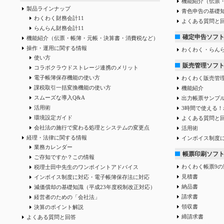
機能紹介（伝票
製品ラインナップ
青色申告の基礎
わくわく財務会計11
よくある質問と
らんらん財務会計11
確定申告ソフ
機能紹介（伝票・帳簿・元帳・決算書・消費税など）
操作・運用に関する情報
わくわく・らん
使い方
販売管理ソフ
コラボクラウドストレージ連携のメリット
電子帳簿保存機能の使い方
わくわく販売管
課税取引一括変換機能の使い方
機能紹介
スムーズな導入Q&A
出力帳票サンプ
活用術
3時間で使える！
環境設定ガイド
よくある質問と
会社法の施行で変わる処理とシステムの変更点
活用術
経理・法律に関する情報
インボイス制度
業務カレンダー
帳票印刷ソフ
ご存知ですか？この情報
わくわく帳票9の
税理士田中先生のワンポイントアドバイス
見積書
インボイス制度に対応・電子帳簿保存法に対応
納品書
減価償却の基礎知識（平成23年度税制改正対応）
請求書
経営者のための「会社法」
領収書
決算のポイント解説
締請求書
よくある質問と回答