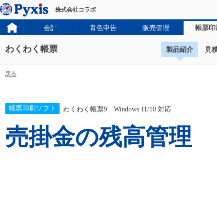
株式会社コラボ
会計
青色申告
販売管理
帳票印
わくわく帳票
製品紹介
見
戻る
帳票印刷ソフト
わくわく帳票9 Windows 11/10 対応
売掛金の残高管理