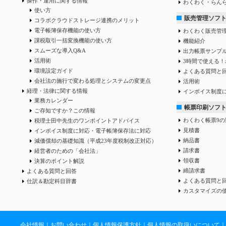
操作・運用に関する情報
わくわく・らん
使い方
販売管理ソフ
コラボクラウドストレージ連携のメリット
電子帳簿保存機能の使い方
わくわく販売管
課税取引一括変換機能の使い方
機能紹介
スムーズな導入Q&A
出力帳票サンプ
活用術
3時間で使える！
環境設定ガイド
よくある質問と
会社法の施行で変わる処理とシステムの変更点
活用術
経理・法律に関する情報
インボイス制度
業務カレンダー
帳票印刷ソフ
ご存知ですか？この情報
わくわく帳票9の
税理士田中先生のワンポイントアドバイス
見積書
インボイス制度に対応・電子帳簿保存法に対応
納品書
減価償却の基礎知識（平成23年度税制改正対応）
請求書
経営者のための「会社法」
領収書
決算のポイント解説
締請求書
よくある質問と回答
よくある質問と
仕訳＆勘定科目辞書
カスタマイズの
会社情報
｜
お問い合わせ
｜
個人情報保護方針
｜
個人情報の取扱いについて
｜