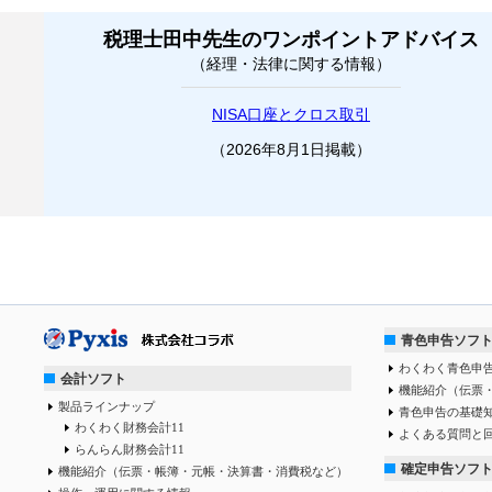
税理士田中先生のワンポイントアドバイス
（経理・法律に関する情報）
NISA口座とクロス取引
（2026年8月1日掲載）
青色申告ソフ
わくわく青色申告
会計ソフト
機能紹介（伝票
製品ラインナップ
青色申告の基礎
わくわく財務会計11
よくある質問と
らんらん財務会計11
確定申告ソフ
機能紹介（伝票・帳簿・元帳・決算書・消費税など）