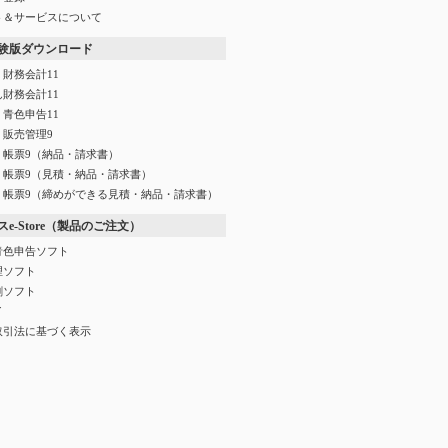
ト＆サービスについて
験版ダウンロード
財務会計11
財務会計11
青色申告11
く販売管理9
く帳票9（納品・請求書）
く帳票9（見積・納品・請求書）
く帳票9（締めができる見積・納品・請求書）
e-Store（製品のご注文）
青色申告ソフト
理ソフト
刷ソフト
イ
取引法に基づく表示