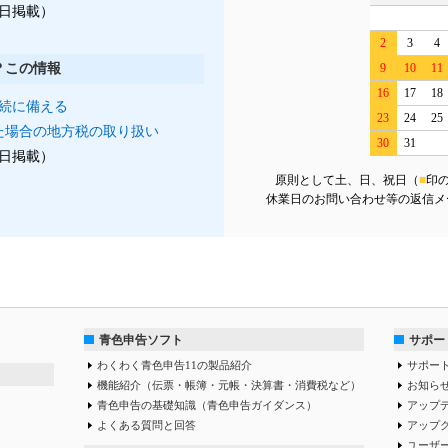
月1日掲載）
2
3
4
？この情報
9
10
11
16
17
18
続に備える
23
24
25
た場合の地方税の取り扱い
30
31
月1日掲載）
原則として土、日、祝日（
■
印
休業日のお問い合わせ等の返信メ
青色申告ソフト
サポー
わくわく青色申告11の製品紹介
サポー
機能紹介（伝票・帳簿・元帳・決算書・消費税など）
お知ら
青色申告の基礎知識（青色申告ガイダンス）
アップ
よくある質問と回答
アップ
ユーザ