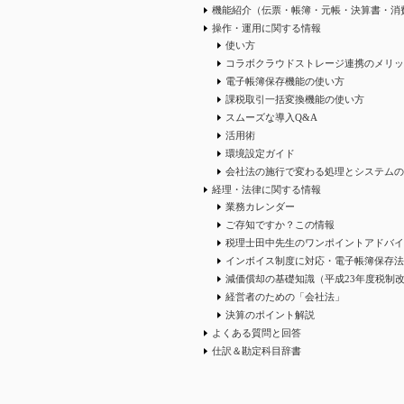
機能紹介（伝票・帳簿・元帳・決算書・消
操作・運用に関する情報
使い方
コラボクラウドストレージ連携のメリッ
電子帳簿保存機能の使い方
課税取引一括変換機能の使い方
スムーズな導入Q&A
活用術
環境設定ガイド
会社法の施行で変わる処理とシステムの
経理・法律に関する情報
業務カレンダー
ご存知ですか？この情報
税理士田中先生のワンポイントアドバイ
インボイス制度に対応・電子帳簿保存法
減価償却の基礎知識（平成23年度税制
経営者のための「会社法」
決算のポイント解説
よくある質問と回答
仕訳＆勘定科目辞書