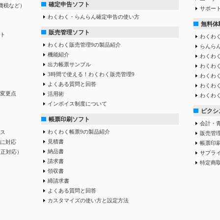
確定申告ソフト
費税など）
サポー
わくわく・らんらん確定申告の使い方
無料体
販売管理ソフト
ト
わくわく
わくわく販売管理9の製品紹介
らんらん
機能紹介
わくわく
出力帳票サンプル
わくわ
3時間で使える！わくわく販売管理9
わくわ
よくある質問と回答
わくわ
変更点
活用術
わくわ
インボイス制度について
ピクシス
帳票印刷ソフト
会計・
わくわく帳票9の製品紹介
ス
販売管
見積書
に対応
帳票印
納品書
改正対応）
サプラ
請求書
特定商
領収書
締請求書
よくある質問と回答
カスタマイズの使い方と設定方法