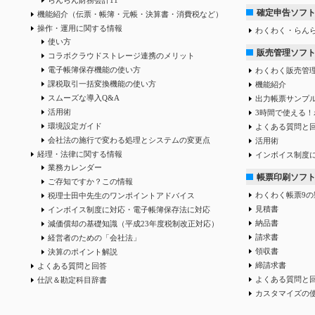
確定申告ソフ
機能紹介（伝票・帳簿・元帳・決算書・消費税など）
操作・運用に関する情報
わくわく・らん
使い方
販売管理ソフ
コラボクラウドストレージ連携のメリット
電子帳簿保存機能の使い方
わくわく販売管
課税取引一括変換機能の使い方
機能紹介
スムーズな導入Q&A
出力帳票サンプ
活用術
3時間で使える！
環境設定ガイド
よくある質問と
会社法の施行で変わる処理とシステムの変更点
活用術
経理・法律に関する情報
インボイス制度
業務カレンダー
帳票印刷ソフ
ご存知ですか？この情報
わくわく帳票9の
税理士田中先生のワンポイントアドバイス
見積書
インボイス制度に対応・電子帳簿保存法に対応
納品書
減価償却の基礎知識（平成23年度税制改正対応）
請求書
経営者のための「会社法」
領収書
決算のポイント解説
締請求書
よくある質問と回答
よくある質問と
仕訳＆勘定科目辞書
カスタマイズの