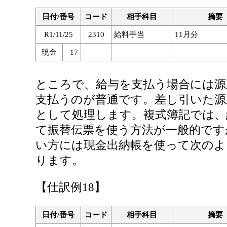
日付/番号
コード
相手科目
摘要
R1/11/25
2310
給料手当
11月分
現金
17
ところで、給与を支払う場合には源
支払うのが普通です。差し引いた源
として処理します。複式簿記では、
て振替伝票を使う方法が一般的です
い方には現金出納帳を使って次のよ
ります。
【仕訳例18】
日付/番号
コード
相手科目
摘要