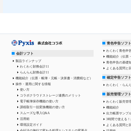
青色申告ソフ
わくわく青色申告
会計ソフト
機能紹介（伝票
製品ラインナップ
青色申告の基礎
わくわく財務会計11
よくある質問と
らんらん財務会計11
確定申告ソフ
機能紹介（伝票・帳簿・元帳・決算書・消費税など）
操作・運用に関する情報
わくわく・らん
使い方
販売管理ソフ
コラボクラウドストレージ連携のメリット
電子帳簿保存機能の使い方
わくわく販売管
課税取引一括変換機能の使い方
機能紹介
スムーズな導入Q&A
出力帳票サンプ
活用術
3時間で使える！
環境設定ガイド
よくある質問と
会社法の施行で変わる処理とシステムの変更点
活用術