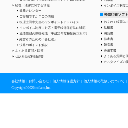
経理・法律に関する情報
インボイス制度
業務カレンダー
帳票印刷ソフ
ご存知ですか？この情報
わくわく帳票9の
税理士田中先生のワンポイントアドバイス
見積書
インボイス制度に対応・電子帳簿保存法に対応
納品書
減価償却の基礎知識（平成23年度税制改正対応）
請求書
経営者のための「会社法」
領収書
決算のポイント解説
締請求書
よくある質問と回答
よくある質問と
仕訳＆勘定科目辞書
カスタマイズの
会社情報
｜
お問い合わせ
｜
個人情報保護方針
｜
個人情報の取扱いについて
｜
Copyright©
2026 collabo,Inc.