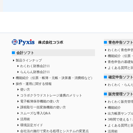
青色申告ソフ
わくわく青色申告
会計ソフト
機能紹介（伝票
製品ラインナップ
青色申告の基礎
わくわく財務会計11
よくある質問と
らんらん財務会計11
確定申告ソフ
機能紹介（伝票・帳簿・元帳・決算書・消費税など）
操作・運用に関する情報
わくわく・らん
使い方
販売管理ソフ
コラボクラウドストレージ連携のメリット
電子帳簿保存機能の使い方
わくわく販売管
課税取引一括変換機能の使い方
機能紹介
スムーズな導入Q&A
出力帳票サンプ
活用術
3時間で使える！
環境設定ガイド
よくある質問と
会社法の施行で変わる処理とシステムの変更点
活用術