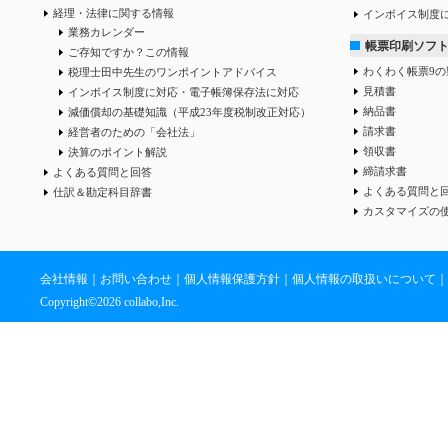
経理・法律に関する情報
インボイス制度
業務カレンダー
帳票印刷ソフ
ご存知ですか？この情報
わくわく帳票9の
税理士田中先生のワンポイントアドバイス
見積書
インボイス制度に対応・電子帳簿保存法に対応
納品書
減価償却の基礎知識（平成23年度税制改正対応）
請求書
経営者のための「会社法」
領収書
決算のポイント解説
締請求書
よくある質問と回答
よくある質問と
仕訳＆勘定科目辞書
カスタマイズの
会社情報
｜
お問い合わせ
｜
個人情報保護方針
｜
個人情報の取扱いについて
｜
Copyright©
2026 collabo,Inc.