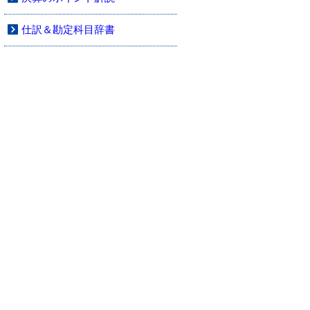
仕訳＆勘定科目辞書