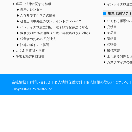
経理・法律に関する情報
インボイス制度
業務カレンダー
帳票印刷ソフ
ご存知ですか？この情報
わくわく帳票9の
税理士田中先生のワンポイントアドバイス
見積書
インボイス制度に対応・電子帳簿保存法に対応
納品書
減価償却の基礎知識（平成23年度税制改正対応）
請求書
経営者のための「会社法」
領収書
決算のポイント解説
締請求書
よくある質問と回答
よくある質問と
仕訳＆勘定科目辞書
カスタマイズの
会社情報
｜
お問い合わせ
｜
個人情報保護方針
｜
個人情報の取扱いについて
｜
Copyright©
2026 collabo,Inc.