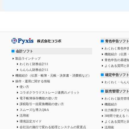
青色申告ソフ
わくわく青色申告
会計ソフト
機能紹介（伝票
製品ラインナップ
青色申告の基礎
わくわく財務会計11
よくある質問と
らんらん財務会計11
確定申告ソフ
機能紹介（伝票・帳簿・元帳・決算書・消費税など）
操作・運用に関する情報
わくわく・らん
使い方
販売管理ソフ
コラボクラウドストレージ連携のメリット
電子帳簿保存機能の使い方
わくわく販売管
課税取引一括変換機能の使い方
機能紹介
スムーズな導入Q&A
出力帳票サンプ
活用術
3時間で使える！
環境設定ガイド
よくある質問と
会社法の施行で変わる処理とシステムの変更点
活用術