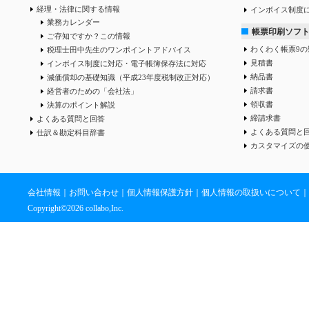
経理・法律に関する情報
インボイス制度
業務カレンダー
帳票印刷ソフ
ご存知ですか？この情報
わくわく帳票9の
税理士田中先生のワンポイントアドバイス
見積書
インボイス制度に対応・電子帳簿保存法に対応
納品書
減価償却の基礎知識（平成23年度税制改正対応）
請求書
経営者のための「会社法」
領収書
決算のポイント解説
締請求書
よくある質問と回答
よくある質問と
仕訳＆勘定科目辞書
カスタマイズの
会社情報
｜
お問い合わせ
｜
個人情報保護方針
｜
個人情報の取扱いについて
｜
Copyright©
2026 collabo,Inc.