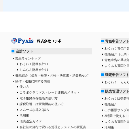
青色申告ソフ
わくわく青色申告
会計ソフト
機能紹介（伝票
製品ラインナップ
青色申告の基礎
わくわく財務会計11
よくある質問と
らんらん財務会計11
確定申告ソフ
機能紹介（伝票・帳簿・元帳・決算書・消費税など）
操作・運用に関する情報
わくわく・らん
使い方
販売管理ソフ
コラボクラウドストレージ連携のメリット
電子帳簿保存機能の使い方
わくわく販売管
課税取引一括変換機能の使い方
機能紹介
スムーズな導入Q&A
出力帳票サンプ
活用術
3時間で使える！
環境設定ガイド
よくある質問と
会社法の施行で変わる処理とシステムの変更点
活用術