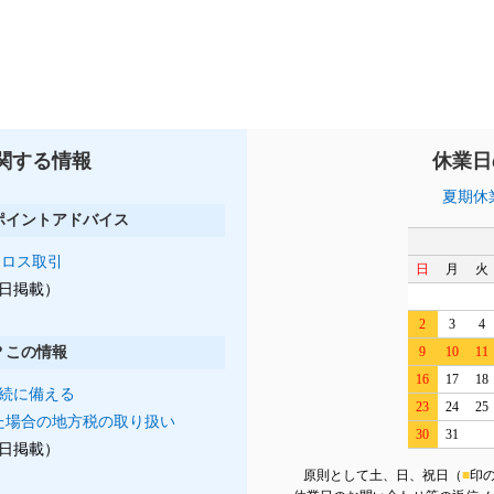
関する情報
休業日
夏期休
ポイントアドバイス
クロス取引
日
月
火
月1日掲載）
2
3
4
？この情報
9
10
11
16
17
18
続に備える
23
24
25
た場合の地方税の取り扱い
30
31
月1日掲載）
原則として土、日、祝日（
■
印