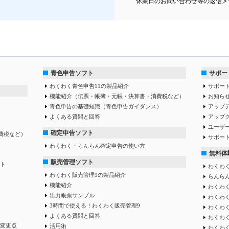
休業日のお問い合わせ等の返信メ
青色申告ソフト
サポー
わくわく青色申告11の製品紹介
サポー
機能紹介（伝票・帳簿・元帳・決算書・消費税など）
お知ら
青色申告の基礎知識（青色申告ガイダンス）
アップ
よくある質問と回答
アップ
ユーザ
確定申告ソフト
費税など）
サポー
わくわく・らんらん確定申告の使い方
無料体
販売管理ソフト
ト
わくわく
わくわく販売管理9の製品紹介
らんらん
機能紹介
わくわく
出力帳票サンプル
わくわ
3時間で使える！わくわく販売管理9
わくわ
よくある質問と回答
わくわ
変更点
活用術
わくわ