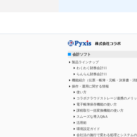
会計ソフト
製品ラインナップ
わくわく財務会計11
らんらん財務会計11
機能紹介（伝票・帳簿・元帳・決算書・消
操作・運用に関する情報
使い方
コラボクラウドストレージ連携のメリッ
電子帳簿保存機能の使い方
課税取引一括変換機能の使い方
スムーズな導入Q&A
活用術
環境設定ガイド
会社法の施行で変わる処理とシステムの