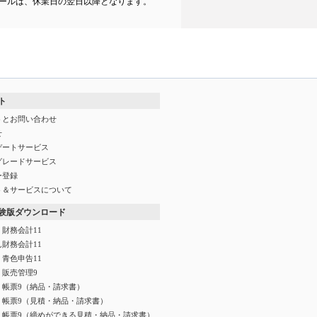
ールは、休業日の翌日以降となります。
ト
トとお問い合わせ
せ
デートサービス
グレードサービス
ー登録
ト＆サービスについて
験版ダウンロード
財務会計11
財務会計11
青色申告11
く販売管理9
く帳票9（納品・請求書）
く帳票9（見積・納品・請求書）
く帳票9（締めができる見積・納品・請求書）