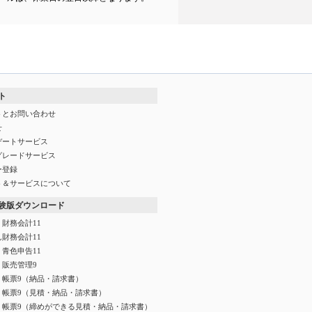
ト
トとお問い合わせ
せ
デートサービス
グレードサービス
ー登録
ト＆サービスについて
験版ダウンロード
財務会計11
財務会計11
青色申告11
く販売管理9
く帳票9（納品・請求書）
く帳票9（見積・納品・請求書）
く帳票9（締めができる見積・納品・請求書）