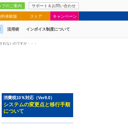
ップのご案内
サポート＆お問い合わせ
無料体験版
ストア
キャンペーン
問
活用術
インボイス制度について
されないのですが・・・
消費税10％対応（Ver9.0）
システムの変更点と移行手順
について