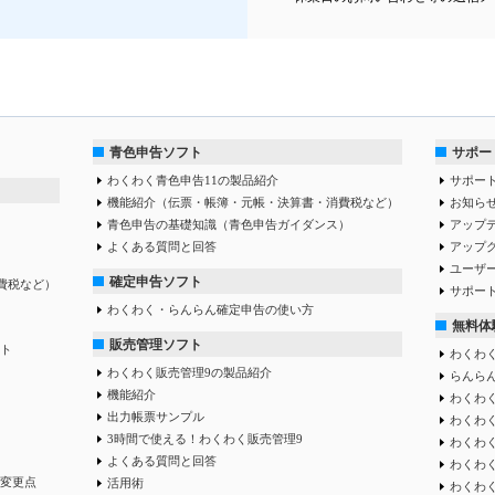
青色申告ソフト
サポー
わくわく青色申告11の製品紹介
サポー
機能紹介（伝票・帳簿・元帳・決算書・消費税など）
お知ら
青色申告の基礎知識（青色申告ガイダンス）
アップ
よくある質問と回答
アップ
ユーザ
確定申告ソフト
費税など）
サポー
わくわく・らんらん確定申告の使い方
無料体
販売管理ソフト
ト
わくわく
わくわく販売管理9の製品紹介
らんらん
機能紹介
わくわく
出力帳票サンプル
わくわ
3時間で使える！わくわく販売管理9
わくわ
よくある質問と回答
わくわ
変更点
活用術
わくわ