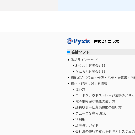
会計ソフト
製品ラインナップ
わくわく財務会計11
らんらん財務会計11
機能紹介（伝票・帳簿・元帳・決算書・消
操作・運用に関する情報
使い方
コラボクラウドストレージ連携のメリッ
電子帳簿保存機能の使い方
課税取引一括変換機能の使い方
スムーズな導入Q&A
活用術
環境設定ガイド
会社法の施行で変わる処理とシステムの