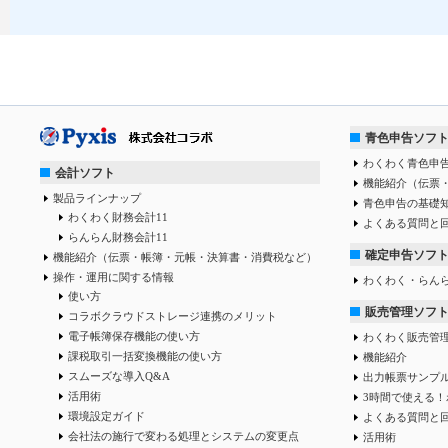
青色申告ソフ
わくわく青色申告
会計ソフト
機能紹介（伝票
製品ラインナップ
青色申告の基礎
わくわく財務会計11
よくある質問と
らんらん財務会計11
確定申告ソフ
機能紹介（伝票・帳簿・元帳・決算書・消費税など）
操作・運用に関する情報
わくわく・らん
使い方
販売管理ソフ
コラボクラウドストレージ連携のメリット
電子帳簿保存機能の使い方
わくわく販売管
課税取引一括変換機能の使い方
機能紹介
スムーズな導入Q&A
出力帳票サンプ
活用術
3時間で使える！
環境設定ガイド
よくある質問と
会社法の施行で変わる処理とシステムの変更点
活用術