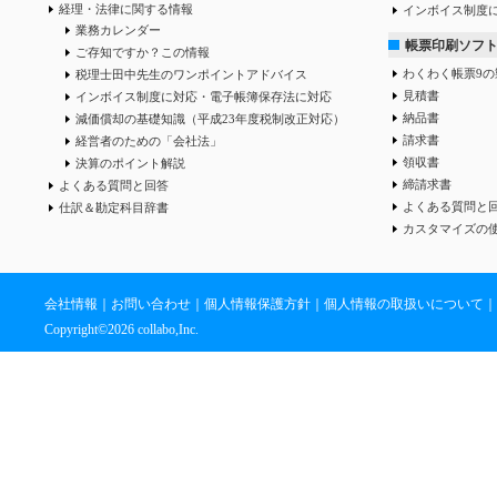
経理・法律に関する情報
インボイス制度
業務カレンダー
帳票印刷ソフ
ご存知ですか？この情報
わくわく帳票9の
税理士田中先生のワンポイントアドバイス
見積書
インボイス制度に対応・電子帳簿保存法に対応
納品書
減価償却の基礎知識（平成23年度税制改正対応）
請求書
経営者のための「会社法」
領収書
決算のポイント解説
締請求書
よくある質問と回答
よくある質問と
仕訳＆勘定科目辞書
カスタマイズの
会社情報
｜
お問い合わせ
｜
個人情報保護方針
｜
個人情報の取扱いについて
｜
Copyright©
2026 collabo,Inc.