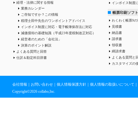
経理・法律に関する情報
インボイス制度
業務カレンダー
帳票印刷ソフ
ご存知ですか？この情報
わくわく帳票9の
税理士田中先生のワンポイントアドバイス
見積書
インボイス制度に対応・電子帳簿保存法に対応
納品書
減価償却の基礎知識（平成23年度税制改正対応）
請求書
経営者のための「会社法」
領収書
決算のポイント解説
締請求書
よくある質問と回答
よくある質問と
仕訳＆勘定科目辞書
カスタマイズの
会社情報
｜
お問い合わせ
｜
個人情報保護方針
｜
個人情報の取扱いについて
｜
Copyright©
2026 collabo,Inc.