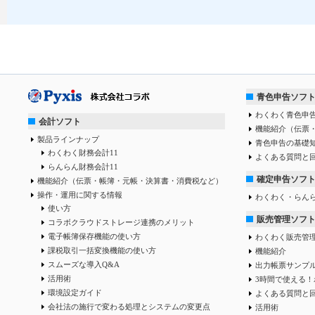
青色申告ソフ
わくわく青色申告
会計ソフト
機能紹介（伝票
製品ラインナップ
青色申告の基礎
わくわく財務会計11
よくある質問と
らんらん財務会計11
確定申告ソフ
機能紹介（伝票・帳簿・元帳・決算書・消費税など）
操作・運用に関する情報
わくわく・らん
使い方
販売管理ソフ
コラボクラウドストレージ連携のメリット
電子帳簿保存機能の使い方
わくわく販売管
課税取引一括変換機能の使い方
機能紹介
スムーズな導入Q&A
出力帳票サンプ
活用術
3時間で使える！
環境設定ガイド
よくある質問と
会社法の施行で変わる処理とシステムの変更点
活用術