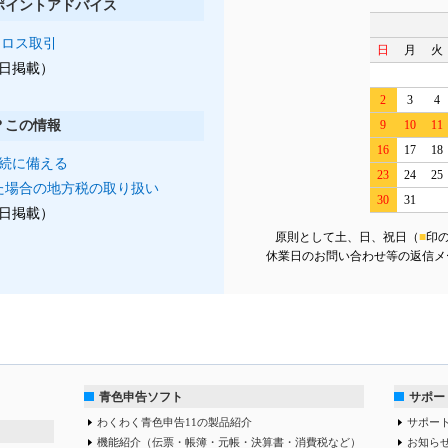
ポイントアドバイス
クロス取引
日
月
火
月1日掲載）
2
3
4
？この情報
9
10
11
16
17
18
続に備える
23
24
25
た場合の地方税の取り扱い
30
31
月1日掲載）
原則として土、日、祝日（
■
印
休業日のお問い合わせ等の返信メ
青色申告ソフト
サポー
わくわく青色申告11の製品紹介
サポー
機能紹介（伝票・帳簿・元帳・決算書・消費税など）
お知ら