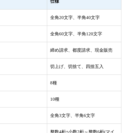
仕様
全角20文字、半角40文字
全角60文字、半角120文字
締め請求、都度請求、現金販売
切上げ、切捨て、四捨五入
8種
10種
全角3文字、半角6文字
整数4桁+小数2桁～整数6桁(マイ