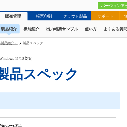
バージョンア
販売管理
帳票印刷
クラウド製品
サポート
製品紹介
機能紹介
出力帳票サンプル
使い方
よくある質
の製品紹介）
製品スペック
ows 11/10 対応
製品スペック
 Windows®11