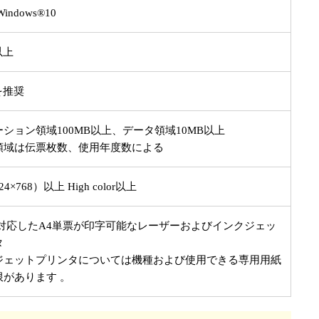
 Windows®10
4以上
を推奨
ション領域100MB以上、データ領域10MB以上
領域は伝票枚数、使用年度数による
24×768）以上 High color以上
に対応したA4単票が印字可能なレーザーおよびインクジェッ
タ
ジェットプリンタについては機種および使用できる専用用紙
限があります 。