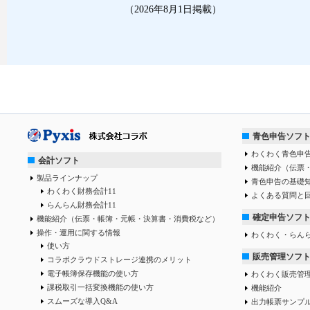
（2026年8月1日掲載）
青色申告ソフ
わくわく青色申告
会計ソフト
機能紹介（伝票
製品ラインナップ
青色申告の基礎
わくわく財務会計11
よくある質問と
らんらん財務会計11
確定申告ソフ
機能紹介（伝票・帳簿・元帳・決算書・消費税など）
操作・運用に関する情報
わくわく・らん
使い方
販売管理ソフ
コラボクラウドストレージ連携のメリット
電子帳簿保存機能の使い方
わくわく販売管
課税取引一括変換機能の使い方
機能紹介
スムーズな導入Q&A
出力帳票サンプ