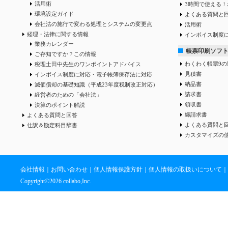
活用術
3時間で使える！
環境設定ガイド
よくある質問と
会社法の施行で変わる処理とシステムの変更点
活用術
経理・法律に関する情報
インボイス制度
業務カレンダー
帳票印刷ソフ
ご存知ですか？この情報
わくわく帳票9の
税理士田中先生のワンポイントアドバイス
見積書
インボイス制度に対応・電子帳簿保存法に対応
納品書
減価償却の基礎知識（平成23年度税制改正対応）
請求書
経営者のための「会社法」
領収書
決算のポイント解説
締請求書
よくある質問と回答
よくある質問と
仕訳＆勘定科目辞書
カスタマイズの
会社情報
｜
お問い合わせ
｜
個人情報保護方針
｜
個人情報の取扱いについて
｜
Copyright©
2026 collabo,Inc.